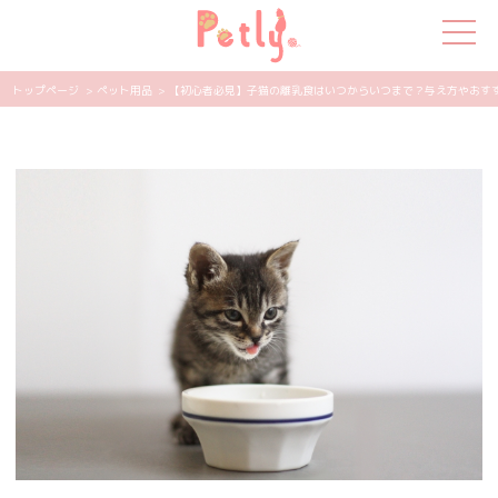
トップページ
> ペット用品
> 【初心者必見】子猫の離乳食はいつからいつまで？与え方やおすすめ1
犬の特集
猫の特集
ペット用品
飼い主さんの悩み
ペットの気持ち
知って得する
エンタメ