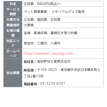
料金
合同葬：8800円(税込)～
サービス
ペット葬祭事業 ・メモリアルグッズ販売
概要
火葬方法
立会葬、個別葬、合同葬
葬儀場所
火葬場
お骨の種
返骨、業者収骨、遺骨引き取り供養
類
対応エリ
草加市、三郷市、八潮市
ア
ホームペ
https://www.pet-yasuragi.com/
ージ
高砂炉材工業株式会社
会社名：
〒103-0023 東京都中央区日本橋本町三
所在地：
会社概要
丁目2番13号
03-3270-6701
電話番号：