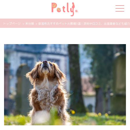
トップページ
> 未分類
> 草加市おすすめペット火葬場5選！評判や口コミ、出張業者なども紹介 | 
犬の特集
猫の特集
ペット用品
飼い主さんの悩み
ペットの気持ち
知って得する
エンタメ