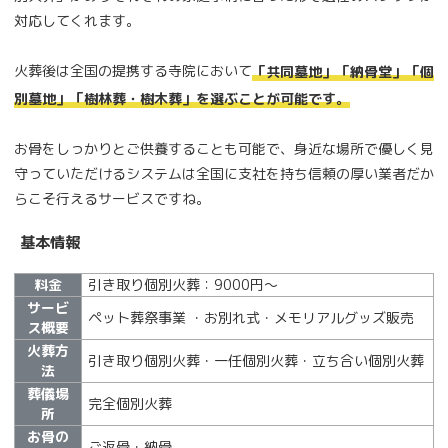
対応してくれます。
火葬後は全国の提携する寺院において
「共同墓地」「納骨堂」「個
別墓地」「樹林葬・樹木葬」を選ぶことが可能です。
お骨をしっかりとご供養することも可能で、身近な場所で優しく見
守っていただけるシステムは全国に支社を持ち信頼の厚い業者だか
らこそ行えるサービスですね。
基本情報
料金
引き取り個別火葬：9000円～
サービ
ペット葬祭事業 ・お別れ式・メモリアルグッズ販売
ス概要
火葬方
引き取り個別火葬・一任個別火葬・立ち合い個別火葬
法
葬儀場
完全個別火葬
所
お骨の
ご返骨・納骨