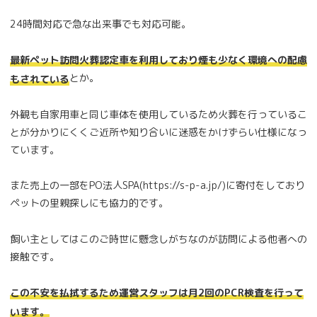
24時間対応で急な出来事でも対応可能。
最新ペット訪問火葬認定車を利用しており煙も少なく環境への配慮
とか。
もされている
外観も自家用車と同じ車体を使用しているため火葬を行っているこ
とが分かりにくくご近所や知り合いに迷惑をかけずらい仕様になっ
ています。
また売上の一部をPO法人SPA(https://s-p-a.jp/)に寄付をしており
ペットの里親探しにも協力的です。
飼い主としてはこのご時世に懸念しがちなのが訪問による他者への
接触です。
この不安を払拭するため運営スタッフは月2回のPCR検査を行って
います。