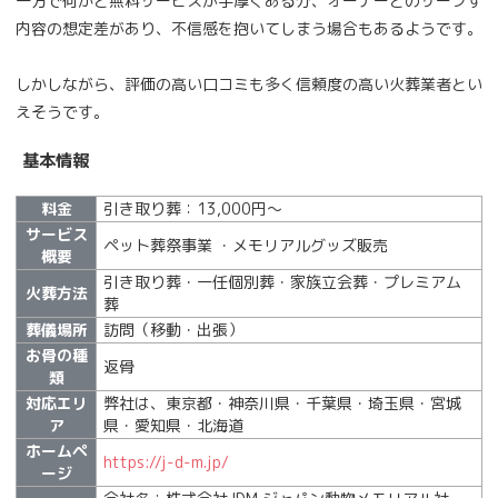
一方で何かと無料サービスが手厚くある分、オーナーとのサーブす
内容の想定差があり、不信感を抱いてしまう場合もあるようです。
しかしながら、評価の高い口コミも多く信頼度の高い火葬業者とい
えそうです。
基本情報
料金
引き取り葬：13,000円～
サービス
ペット葬祭事業 ・メモリアルグッズ販売
概要
引き取り葬・一任個別葬・家族立会葬・プレミアム
火葬方法
葬
葬儀場所
訪問（移動・出張）
お骨の種
返骨
類
対応エリ
弊社は、東京都・神奈川県・千葉県・埼玉県・宮城
ア
県・愛知県・北海道
ホームペ
https://j-d-m.jp/
ージ