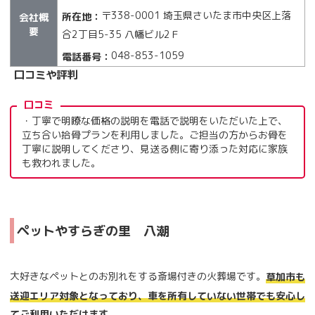
〒338-0001 埼⽟県さいたま市中央区上落
所在地：
会社概
要
合2丁⽬5-35 ⼋幡ビル2Ｆ
048-853-1059
電話番号：
口コミや評判
口コミ
・丁寧で明瞭な価格の説明を電話で説明をいただいた上で、
立ち合い拾骨プランを利用しました。ご担当の方からお骨を
丁寧に説明してくださり、見送る側に寄り添った対応に家族
も救われました。
ペットやすらぎの里 八潮
大好きなペットとのお別れをする斎場付きの火葬場です。
草加市も
送迎エリア対象となっており、車を所有していない世帯でも安心し
てご利用いただけます。