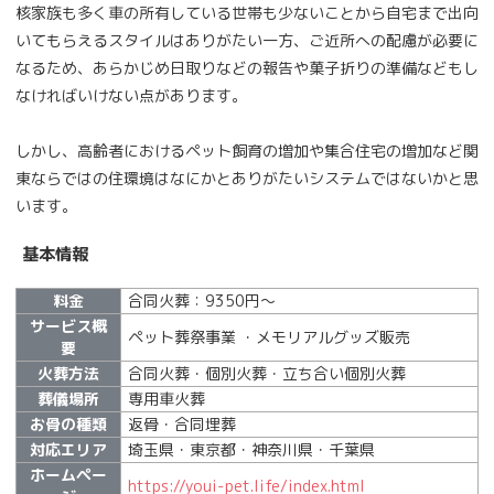
核家族も多く車の所有している世帯も少ないことから自宅まで出向
いてもらえるスタイルはありがたい一方、ご近所への配慮が必要に
なるため、あらかじめ日取りなどの報告や菓子折りの準備などもし
なければいけない点があります。
しかし、高齢者におけるペット飼育の増加や集合住宅の増加など関
東ならではの住環境はなにかとありがたいシステムではないかと思
います。
基本情報
料金
合同火葬：9350円～
サービス概
ペット葬祭事業 ・メモリアルグッズ販売
要
火葬方法
合同火葬・個別火葬・立ち合い個別火葬
葬儀場所
専用車火葬
お骨の種類
返骨・合同埋葬
対応エリア
埼玉県・東京都・神奈川県・千葉県
ホームペー
https://youi-pet.life/index.html