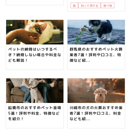
猫
知って得する
食べ物
飼い主さ
ペットの納骨はいつするべ
群馬県のおすすめペット火葬
き？納骨しない場合や料金な
業者7選！評判や口コミ、特
ども解説！
徴など紹...
船橋市のおすすめペット斎場
川崎市の犬の火葬おすすめ業
5選！評判や料金、特徴など
者7選！評判や口コミ、料金
を紹介！
なども紹...