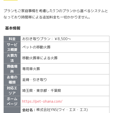
プランもご家庭事情を考慮した3つのプランから選べるシステムと
なっており時間帯による追加料金も一切かかりません。
基本情報
料金
お引き取りプラン：￥8,500～
サービ
ペットの移動⽕葬
ス概要
火葬方
移動火葬車による⽕葬
法
葬儀場
専用車火葬
所
お骨の
返骨・引き取り
種類
対応エ
埼玉県・東京都・千葉県
リア
ホーム
https://pet-ohana.com/
ページ
株式会社YNS(ワイ・エヌ・エス)
会社名：