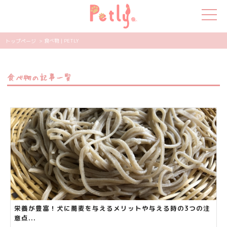
> 食べ物 | PETLY
トップページ
犬の特集
食べ物の記事一覧
猫の特集
ペット用品
飼い主さんの悩み
ペットの気持ち
知って得する
エンタメ
栄養が豊富！犬に蕎麦を与えるメリットや与える時の3つの注
意点...