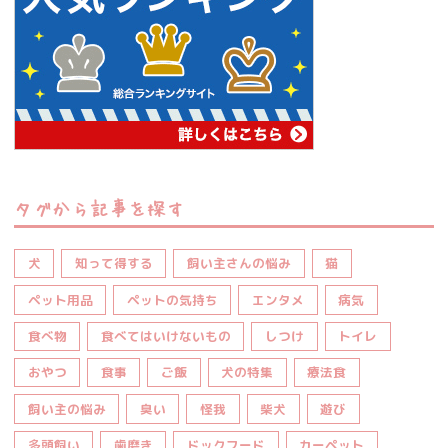
タグから記事を探す
犬
知って得する
飼い主さんの悩み
猫
ペット用品
ペットの気持ち
エンタメ
病気
食べ物
食べてはいけないもの
しつけ
トイレ
おやつ
食事
ご飯
犬の特集
療法食
飼い主の悩み
臭い
怪我
柴犬
遊び
多頭飼い
歯磨き
ドックフード
カーペット