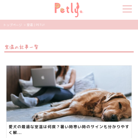
> 室温 | PETLY
トップページ
犬の特集
室温の記事一覧
猫の特集
ペット用品
飼い主さんの悩み
ペットの気持ち
知って得する
エンタメ
愛犬の最適な室温は何度？暑い時寒い時のサインも分かりやす
く解...