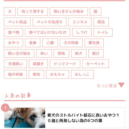
犬
知って得する
飼い主さんの悩み
猫
ペット用品
ペットの気持ち
エンタメ
病気
食べ物
食べてはいけないもの
しつけ
トイレ
おやつ
食事
ご飯
犬の特集
療法食
飼い主の悩み
臭い
怪我
柴犬
遊び
多頭飼い
歯磨き
ドックフード
カーペット
猫の特集
野菜
おもちゃ
おしっこ
もっと見る
人気の記事
愛犬のストルバイト結石に良いおやつ１
０選と再発しない為の6つの事