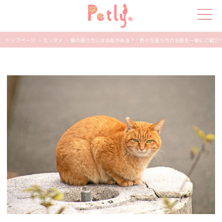
トップページ
> エンタメ
> 猫の座り方には名前がある？！色々な座り方の名前を一挙にご紹介！ | 
犬の特集
猫の特集
ペット用品
飼い主さんの悩み
ペットの気持ち
知って得する
エンタメ