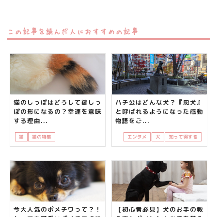
この記事を読んだ人におすすめの記事
猫のしっぽはどうして鍵しっ
ハチ公はどんな犬？『忠犬』
ぽの形になるの？幸運を意味
と呼ばれるようになった感動
する理由...
物語をご...
猫
猫の特集
知って得する
鍵しっぽ
エンタメ
犬
知って得する
今大人気のポメチワって？！
【初心者必見】犬のお手の教