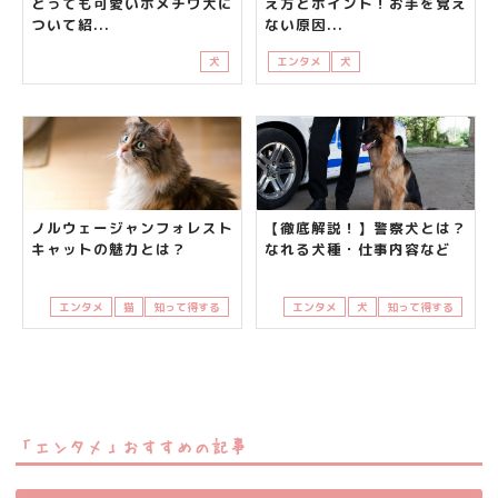
とっても可愛いポメチワ犬に
え方とポイント！お手を覚え
ついて紹...
ない原因...
犬
エンタメ
犬
知って得する
飼い主
ノルウェージャンフォレスト
【徹底解説！】警察犬とは？
キャットの魅力とは？
なれる犬種・仕事内容など
エンタメ
猫
知って得する
エンタメ
犬
知って得する
「エンタメ」おすすめの記事