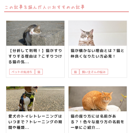
この記事を読んだ人におすすめの記事
【分析して判明！】猫がすり
猫が懐かない理由とは？猫と
すりする理由は？こすりつけ
仲良くなりたい方必見！
る猫の気...
ペットの気持ち
猫
知って得する
猫
飼い主さんの悩み
飼い主の悩み
愛犬のトイレトレーニングは
猫の座り方には名前があ
いつまで？トレーニングの期
る？！色々な座り方の名前を
間や種類...
一挙にご紹介...