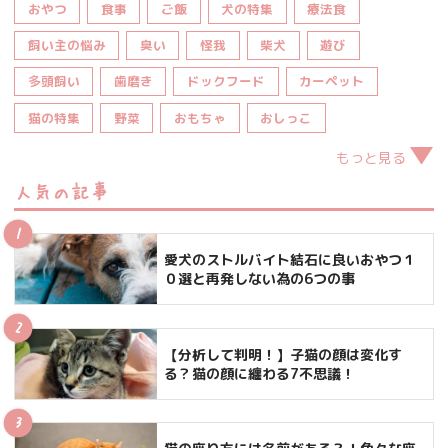
おやつ
食事
ご飯
犬の特集
療法食
飼い主の悩み
臭い
怪我
柴犬
遊び
多頭飼い
歯磨き
ドックフード
カーペット
猫の特集
野菜
おもちゃ
おしっこ
もっと見る
人気の記事
愛犬のストルバイト結石に良いおやつ１
０選と再発しない為の6つの事
【分析して判明！】子猫の顔は変化す
る？猫の顔に纏わる7不思議！