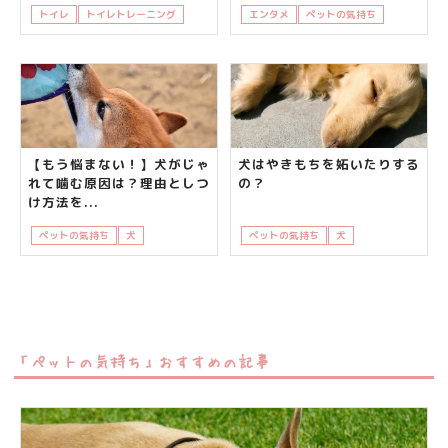
トイレ
トイレトレーニング
犬
飼い主さんの悩み
エンタメ
ペットの気持ち
猫
猫の
【もう悩まない！】犬がじゃ
犬はやきもちを妬いたりする
れて噛む原因は？理由としつ
の？
け方法を...
ペットの気持ち
犬
知って得する
ペットの気持ち
犬
知って得する
「ペットの気持ち」おすすめの記事