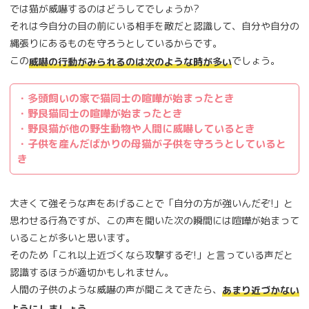
では猫が威嚇するのはどうしてでしょうか?
それは今自分の目の前にいる相手を敵だと認識して、自分や自分の
縄張りにあるものを守ろうとしているからです。
この
でしょう。
威嚇の行動がみられるのは次のような時が多い
・多頭飼いの家で猫同士の喧嘩が始まったとき
・野良猫同士の喧嘩が始まったとき
・野良猫が他の野生動物や人間に威嚇しているとき
・子供を産んだばかりの母猫が子供を守ろうとしていると
き
大きくて強そうな声をあげることで「自分の方が強いんだぞ!」と
思わせる行為ですが、この声を聞いた次の瞬間には喧嘩が始まって
いることが多いと思います。
そのため「これ以上近づくなら攻撃するぞ!」と言っている声だと
認識するほうが適切かもしれません。
人間の子供のような威嚇の声が聞こえてきたら、
あまり近づかない
ようにしましょう。