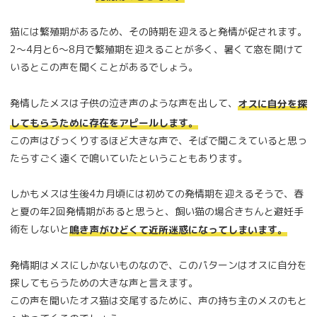
猫には繁殖期があるため、その時期を迎えると発情が促されます。
2～4月と6～8月で繁殖期を迎えることが多く、暑くて窓を開けて
いるとこの声を聞くことがあるでしょう。
発情したメスは子供の泣き声のような声を出して、
オスに自分を探
してもらうために存在をアピールします。
この声はびっくりするほど大きな声で、そばで聞こえていると思っ
たらすごく遠くで鳴いていたということもあります。
しかもメスは生後4カ月頃には初めての発情期を迎えるそうで、春
と夏の年2回発情期があると思うと、飼い猫の場合きちんと避妊手
術をしないと
鳴き声がひどくて近所迷惑になってしまいます。
発情期はメスにしかないものなので、このパターンはオスに自分を
探してもらうための大きな声と言えます。
この声を聞いたオス猫は交尾するために、声の持ち主のメスのもと