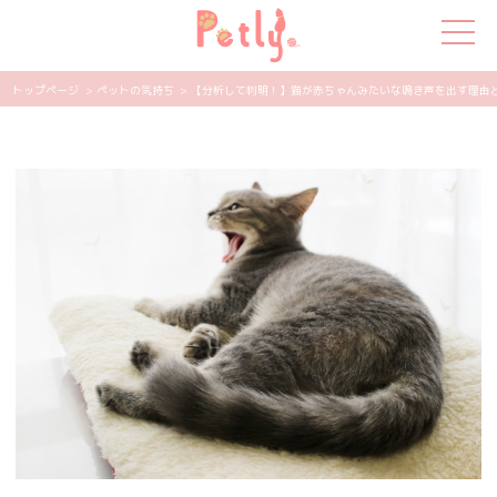
トップページ
> ペットの気持ち
> 【分析して判明！】猫が赤ちゃんみたいな鳴き声を出す理由とは？
犬の特集
猫の特集
ペット用品
飼い主さんの悩み
ペットの気持ち
知って得する
エンタメ