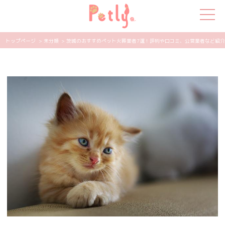
トップページ
> 未分類
> 茨城のおすすめペット火葬業者7選！評判や口コミ、公営業者など紹介 | 
犬の特集
猫の特集
ペット用品
飼い主さんの悩み
ペットの気持ち
知って得する
エンタメ