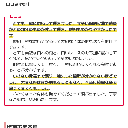
口コミや評判
口コミ
・
とても丁寧に対応して頂きました。立会い個別火葬で遺骨
がどの部分のものか教えて頂き、説明もわかりやすかったで
。
す
・親切丁寧な対応で安心して大切な子達のお見送りをお任せ
できます。
・とても素敵な白木の棺と、白いレースのお布団に寝かせて
くれて、思わずかわいいって笑顔になれました。
・他社と比較しても手厚く、丁寧に対応してくれる会社であ
ることが分かります。
・
小さな小骨達まで残り、焼失した箇所が分からないほどで
した。大きな骨は形が崩れることもなく、本当に綺麗な姿で
。
帰ってきてくれました
・冷たくなった身体を撫でてくださって涙が出ました。丁寧
なご対応、感謝いたします。
坂東市営斎場