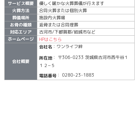
サービス概要
優しく暖かな火葬葬儀が行えます
火葬方法
合同火葬または個別火葬
葬儀場所
施設内火葬場
お骨の種類
返骨または合同埋葬
対応エリア
古河市/下都賀郡/結城市など
ホームページ
HPはこちら
：ワンライフ絆
会社名
： 〒306-0233 茨城県古河市西牛谷１
所在地
会社概要
１２−５
： 0280-23-1883
電話番号