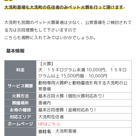
。
大洗町斎場も大洗町の在住者のみペット火葬を行って頂けます
大洗町も民間のペット火葬業者は少なく、公営斎場をご検討されて
る方は合同埋葬もして下さいますので
こちらも視野に入れてみてはいかかでしょうか。
基本情報
【火葬】
料金
犬：１５キログラム未満 10,000円、１５キロ
グラム以上 15,000円猫：10,000円
動物専用火葬炉と動物墓地を有する大洗町の公
サービス概要
営斎場
火葬方法
基本合同火葬（個別火葬対応あり）
葬儀場所
斎場内
お骨の種類
基本合同埋葬（返骨対応あり）
対応エリア
大洗町在住者
ホームページ
HPはこちら
：大洗町斎場
会社名