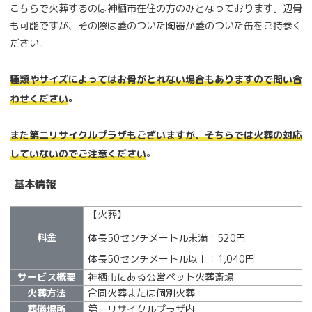
こちらで火葬するのは神栖市在住の方のみとなっております。辺骨
も可能ですが、その際は蓋のついた陶器か蓋のついた缶をご持参く
ださい。
種類やサイズによってはお骨がとれない場合もありますので問い合
。
わせください
また第二リサイクルプラザもございますが、そちらでは火葬の対応
。
していないのでご注意ください
基本情報
【火葬】
料金
体長50センチメートル未満：520円
体長50センチメートル以上：1,040円
サービス概要
神栖市にある公営ペット火葬斎場
火葬方法
合同火葬または個別火葬
葬儀場所
第一リサイクルプラザ内