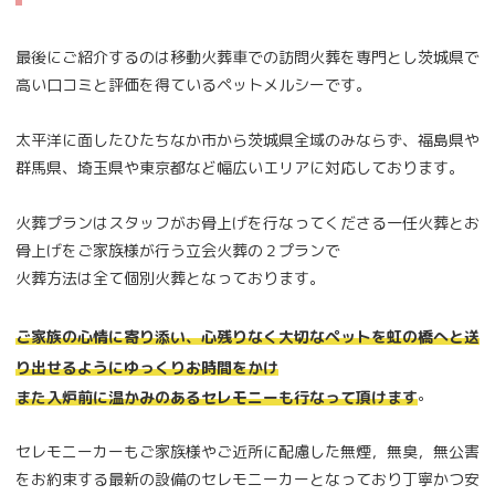
最後にご紹介するのは移動火葬車での訪問火葬を専門とし茨城県で
高い口コミと評価を得ているペットメルシーです。
太平洋に面したひたちなか市から茨城県全域のみならず、福島県や
群馬県、埼玉県や東京都など幅広いエリアに対応しております。
火葬プランはスタッフがお骨上げを行なってくださる一任火葬とお
骨上げをご家族様が行う立会火葬の２プランで
火葬方法は全て個別火葬となっております。
ご家族の心情に寄り添い、心残りなく大切なペットを虹の橋へと送
り出せるようにゆっくりお時間をかけ
。
また入炉前に温かみのあるセレモニーも行なって頂けます
セレモニーカーもご家族様やご近所に配慮した無煙，無臭，無公害
をお約束する最新の設備のセレモニーカーとなっており丁寧かつ安