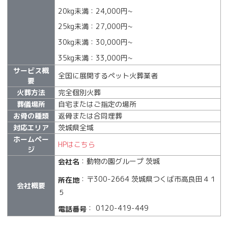
20kg未満：24,000円~
25kg未満：27,000円~
30kg未満：30,000円~
35kg未満：33,000円~
サービス概
全国に展開するペット火葬業者
要
火葬方法
完全個別火葬
葬儀場所
自宅またはご指定の場所
お骨の種類
返骨または合同埋葬
対応エリア
茨城県全域
ホームペー
HPはこちら
ジ
：動物の園グループ 茨城
会社名
：〒300-2664 茨城県つくば市高良田４１
所在地
会社概要
５
： 0120-419-449
電話番号