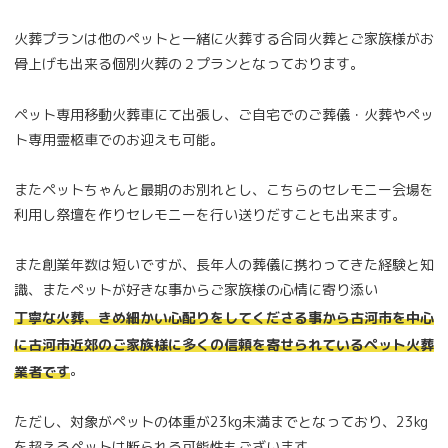
火葬プランは他のペットと一緒に火葬する合同火葬とご家族様がお
骨上げも出来る個別火葬の２プランとなっております。
ペット専用移動火葬車にて出張し、ご自宅でのご葬儀・火葬やペッ
ト専用霊柩車でのお迎えも可能。
またペットちゃんと最期のお別れとし、こちらのセレモニー会場を
利用し祭壇を作りセレモニーを行い送りだすことも出来ます。
また創業年数は短いですが、長年人の葬儀に携わってきた経験と知
識、またペットが好きな事からご家族様の心情に寄り添い
丁寧な火葬、きめ細かい心配りをしてくださる事から古河市を中心
に古河市近郊のご家族様に多くの信頼を寄せられているペット火葬
。
業者です
ただし、対象がペットの体重が23kg未満までとなっており、23kg
を超えるペットは断られる可能性もございます。