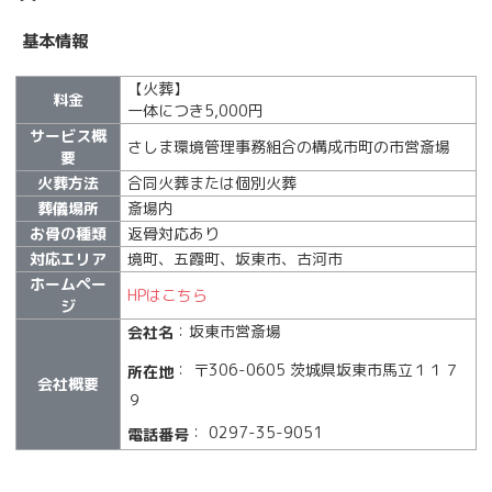
基本情報
【火葬】
料金
一体につき5,000円
サービス概
さしま環境管理事務組合の構成市町の市営斎場
要
火葬方法
合同火葬または個別火葬
葬儀場所
斎場内
お骨の種類
返骨対応あり
対応エリア
境町、五霞町、坂東市、古河市
ホームペー
HPはこちら
ジ
：坂東市営斎場
会社名
： 〒306-0605 茨城県坂東市馬立１１７
所在地
会社概要
９
： 0297-35-9051
電話番号