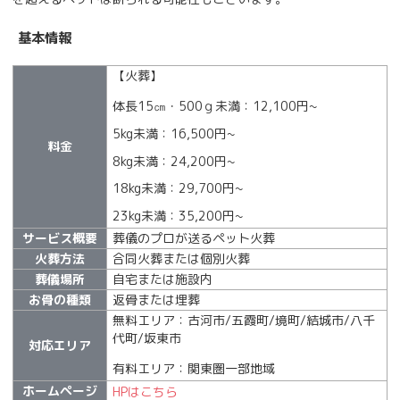
基本情報
【火葬】
体長15㎝・500ｇ未満：12,100円~
5kg未満：16,500円~
料金
8kg未満：24,200円~
18kg未満：29,700円~
23kg未満：35,200円~
サービス概要
葬儀のプロが送るペット火葬
火葬方法
合同火葬または個別火葬
葬儀場所
自宅または施設内
お骨の種類
返骨または埋葬
無料エリア：古河市/五霞町/境町/結城市/八千
代町/坂東市
対応エリア
有料エリア：関東圏一部地域
ホームページ
HPはこちら