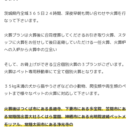
茨城県内全域３６５日２４時間、深夜早朝も問い合わせや火葬を行
なって下さいます。
火葬プランは火葬後に合同埋葬してくださるお引き取り火葬、スタ
ッフに火葬をお任せして後日返骨していただける一任火葬、火葬炉
への入炉から火葬中の立会い
そして、お骨上げができる立合個別火葬の３プランがございます。
火葬はペット専用移動車にて全て個別火葬となります。
３５kg未満の犬から猫やうさぎなどの小動物、爬虫類や両生類のペ
ットまで様々なペットの火葬に対応して下さいます。
火葬後はつくば市にある長徳寺、下妻市にある多宝院、笠間市にあ
る常陸国出雲大社ふくはら霊園、神栖市にある光明院波崎ペットメ
モリアル、常陸太田市にある浄光寺の