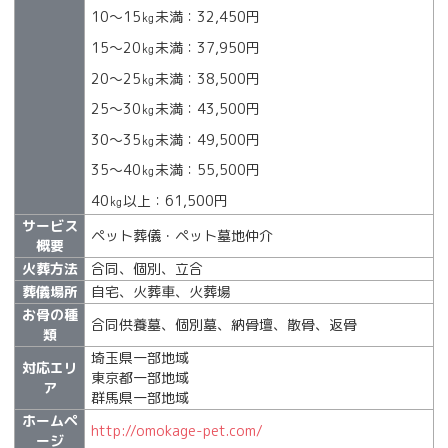
10～15㎏未満：32,450円
15～20㎏未満：37,950円
20～25㎏未満：38,500円
25～30㎏未満：43,500円
30～35㎏未満：49,500円
35～40㎏未満：55,500円
40㎏以上：61,500円
サービス
ペット葬儀・ペット墓地仲介
概要
火葬方法
合同、個別、立合
葬儀場所
自宅、火葬車、火葬場
お骨の種
合同供養墓、個別墓、納骨壇、散骨、返骨
類
埼玉県一部地域
対応エリ
東京都一部地域
ア
群馬県一部地域
ホームペ
http://omokage-pet.com/
ージ