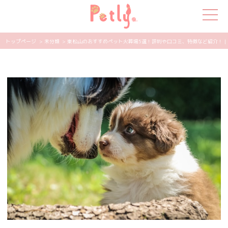
トップページ
> 未分類
> 東松山のおすすめペット火葬場5選！評判や口コミ、特徴など紹介！ | P
犬の特集
猫の特集
ペット用品
飼い主さんの悩み
ペットの気持ち
知って得する
エンタメ