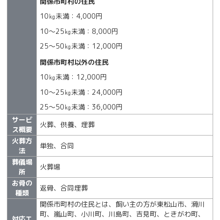
関係市町村の住民
10㎏未満：4,000円
10～25㎏未満：8,000円
25～50㎏未満：12,000円
関係市町村以外の住民
10㎏未満：12,000円
10～25㎏未満：24,000円
25～50㎏未満：36,000円
サービ
火葬、供養、埋葬
ス概要
火葬方
単独、合同
法
葬儀場
火葬場
所
お骨の
返骨、合同埋葬
種類
関係市町村の住民とは、飼い主の方が東松山市、滑川
町、嵐山町、小川町、川島町、吉見町、ときがわ町、
対応エ