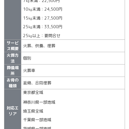
7㎏未満：22,500円
10㎏未満：24,500円
15㎏未満：27,500円
25㎏未満：33,500円
25㎏以上：要問合せ
サービ
火葬、供養、埋葬
ス概要
火葬方
個別
法
葬儀場
火葬車
所
お骨の
返骨、合同埋葬
種類
東京都全域
神奈川県一部地域
対応エ
埼玉県全域
リア
千葉県一部地域
茨城県一部地域