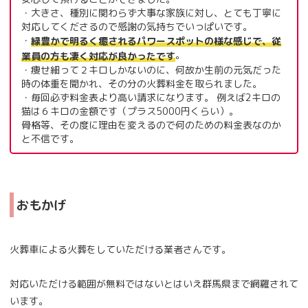
・大きさ、種別に関わらず大事な家族に対し、とても丁寧に
対応してくださるので感謝の気持ちでいっぱいです。
・
緑豊かで明るく癒されるパワースポットの様な感じで、従
。
業員の方も凄く対応が良かったです
・痩せ細って２キロしかないのに、何故か生前の元気だった
時の体重を聞かれ、その分の火葬料金を取られました。
・毎回必ず料金表より高い請求になります。 例えば2キロの
猫は６キロの金額です（プラス5000円くらい）。
骨格等、その度に理由を変えるので何のための料金表なのか
と不信です。
おもかげ
火葬車による火葬をしていただける業者さんです。
対応いただける範囲が無料ではないとはいえ群馬県まで網羅されて
います。