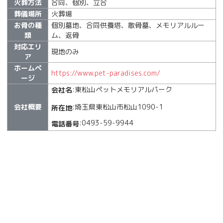
火葬方法
合同、個別、立合
葬儀場所
火葬場
お骨の種
個別墓地、合同供養塔、散骨墓、メモリアルルー
類
ム、返骨
対応エリ
現地のみ
ア
ホームペ
https://www.pet-paradises.com/
ージ
:東松山ペットメモリアルパーク
会社名
会社概要
:埼玉県東松山市松山1090-1
所在地
:0493-59-9944
電話番号