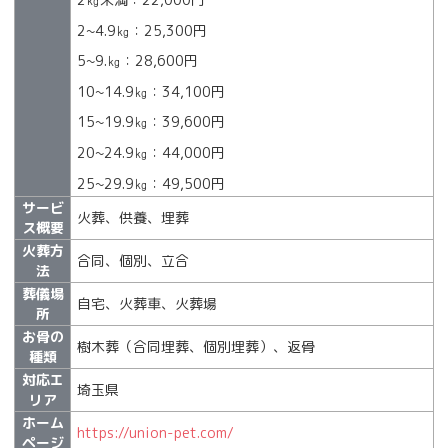
2~4.9㎏：25,300円
5~9.㎏：28,600円
10~14.9㎏：34,100円
15~19.9㎏：39,600円
20~24.9㎏：44,000円
25~29.9㎏：49,500円
サービ
火葬、供養、埋葬
ス概要
火葬方
合同、個別、立合
法
葬儀場
自宅、火葬車、火葬場
所
お骨の
樹木葬（合同埋葬、個別埋葬）、返骨
種類
対応エ
埼玉県
リア
ホーム
https://union-pet.com/
ページ