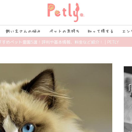
飼い主さんの悩み
ペットの気持ち
知って得する
エン
すすめペット霊園5選！評判や基本情報、料金など紹介！ | PETLY