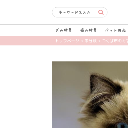
犬の特集
猫の特集
ペット用品
トップページ
> 未分類
> つくば市のお