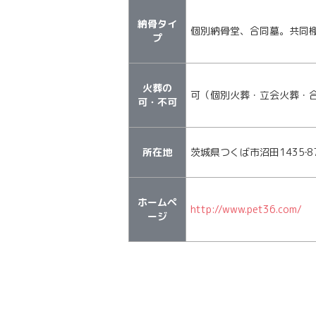
納骨タイ
個別納骨堂、合同墓。共同
プ
火葬の
可（個別火葬・立会火葬・
可・不可
所在地
茨城県つくば市沼田1435‐8
ホームペ
http://www.pet36.com/
ージ