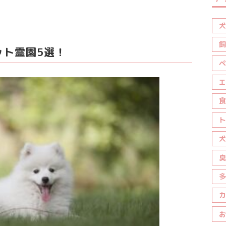
犬
飼
ット霊園5選！
ペ
エ
食
ト
犬
臭
多
カ
お