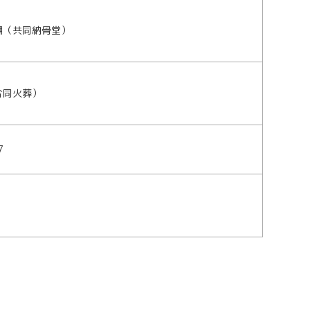
棚（共同納骨堂）
合同火葬）
7