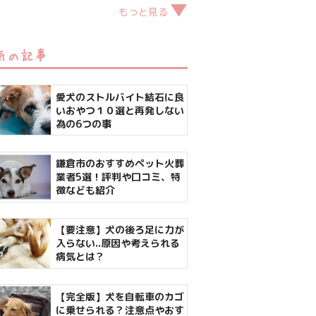
もっと見る
気の記事
愛犬のストルバイト結石に良
いおやつ１０選と再発しない
為の6つの事
鎌倉市のおすすめペット火葬
業者5選！評判や口コミ、特
徴なども紹介
【要注意】犬の後ろ足に力が
入らない..原因や考えられる
病気とは？
【完全版】犬を自転車のカゴ
に乗せられる？注意点やおす