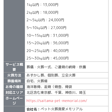
1㎏以内：13,000円
2㎏以内：18,000円
2～5㎏以内：24,000円
5～10㎏以内：27,000円
10～15㎏以内：31,000円
15～20㎏以内：36,000円
20～25㎏以内：40,000円
25～30㎏以内：45,000円
サービス概
葬儀・火葬一式、ご遺骨の納骨・供養
要
火葬方法
あずかし葬、個別葬、立会火葬
葬儀場所
自宅、火葬場
お骨の種類
海洋散骨、返骨（骨壺、骨袋
対応エリア
北区含む東京都、千葉、神奈川、埼玉
ホームペー
https://saitama-pet-memorial.com/
ジ
ペット火葬真愛メモリアル
会社名：