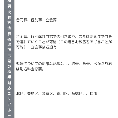
概
要
火
葬
合同葬、個別葬、立会葬
方
法
葬
合同葬、個別葬は自宅での引き取り、または霊園まで自身
儀
で連れていくことが可能（この場合お線香をあげることが
場
可能）、立会葬は送迎有
所
お
骨
返骨についての明確な記載なし。納骨、散骨、おかえり石
の
は別途料金必要。
種
類
対
応
エ
北区、豊島区、文京区、荒川区、板橋区、川口市
リ
ア
ホ
ー