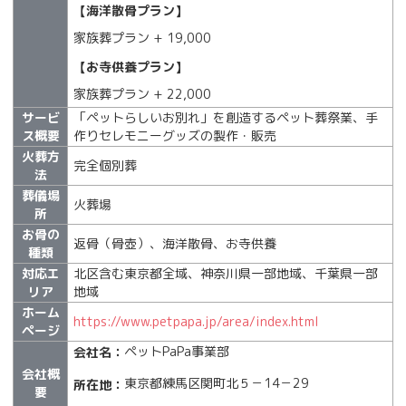
【海洋散骨プラン】
家族葬プラン + 19,000
【お寺供養プラン】
家族葬プラン + 22,000
サービ
「ペットらしいお別れ」を創造するペット葬祭業、手
ス概要
作りセレモニーグッズの製作・販売
火葬方
完全個別葬
法
葬儀場
火葬場
所
お骨の
返骨（骨壺）、海洋散骨、お寺供養
種類
対応エ
北区含む東京都全域、神奈川県一部地域、千葉県一部
リア
地域
ホーム
https://www.petpapa.jp/area/index.html
ページ
ペットPaPa事業部
会社名：
会社概
東京都練馬区関町北５－14－29
所在地：
要