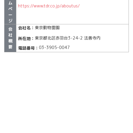
ム
https://www.tdr.co.jp/aboutus/
ペ
ー
ジ
東京動物霊園
会社名：
会
社
東京都北区赤羽台3-24-2 法善寺内
所在地：
概
要
03-3905-0047
電話番号：