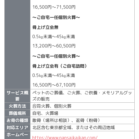
16,500円～71,500円
～ご自宅一任個別火葬～
骨上げ立会無
0.5㎏未満～45㎏未満
13,200円～60,500円
～ご自宅一任個別火葬～
骨上げ立会有（ご自宅訪問）
0.5㎏未満～45㎏未満
16,500円～67,100円
サービス概
ペットのご葬儀、ご火葬、ご供養・メモリアルグッ
要
ズの販売
火葬方法
合同火葬、個別火葬
葬儀場所
自宅、火葬場
お骨の種類
散骨（場所は相談）、返骨（粉骨）
対応エリア
北区含む東京都全域、またはその周辺地域
ホームペー
https://www.nansaikaikan.com/