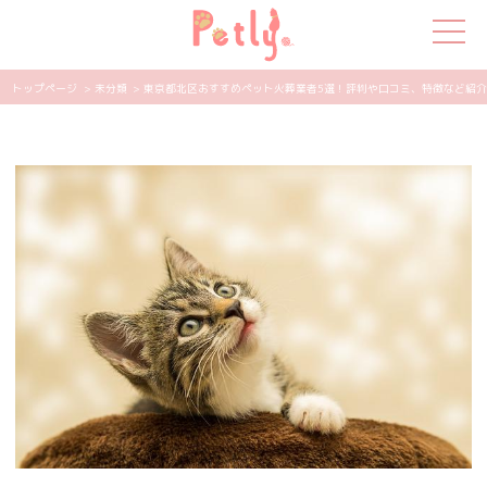
トップページ
> 未分類
> 東京都北区おすすめペット火葬業者5選！評判や口コミ、特徴など紹介 | 
犬の特集
猫の特集
ペット用品
飼い主さんの悩み
ペットの気持ち
知って得する
エンタメ