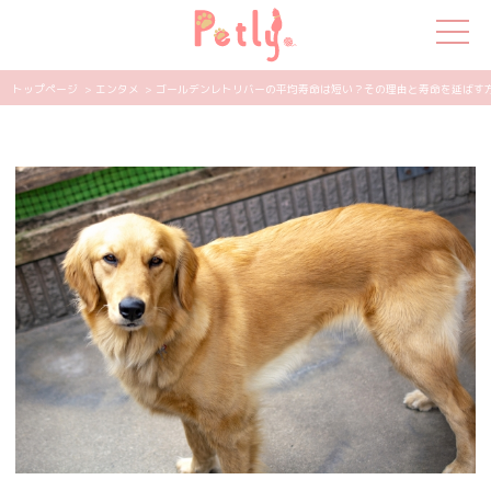
トップページ
> エンタメ
> ゴールデンレトリバーの平均寿命は短い？その理由と寿命を延ばす方法 |
犬の特集
猫の特集
ペット用品
飼い主さんの悩み
ペットの気持ち
知って得する
エンタメ