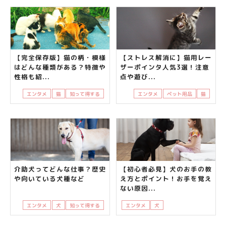
【完全保存版】猫の柄・模様
【ストレス解消に】猫用レー
はどんな種類がある？特徴や
ザーポインタ人気3選！注意
性格も紹...
点や遊び...
エンタメ
猫
知って得する
エンタメ
ペット用品
猫
介助犬ってどんな仕事？歴史
【初心者必見】犬のお手の教
や向いている犬種など
え方とポイント！お手を覚え
ない原因...
エンタメ
犬
知って得する
エンタメ
犬
知って得する
飼い主