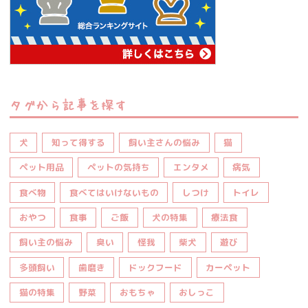
タグから記事を探す
犬
知って得する
飼い主さんの悩み
猫
ペット用品
ペットの気持ち
エンタメ
病気
食べ物
食べてはいけないもの
しつけ
トイレ
おやつ
食事
ご飯
犬の特集
療法食
飼い主の悩み
臭い
怪我
柴犬
遊び
多頭飼い
歯磨き
ドックフード
カーペット
猫の特集
野菜
おもちゃ
おしっこ