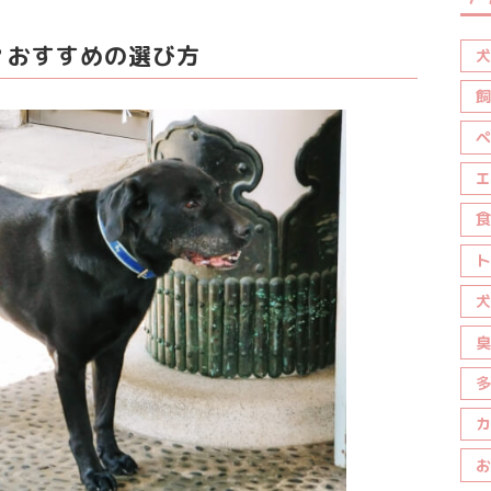
？おすすめの選び方
犬
飼
ペ
エ
食
ト
犬
臭
多
カ
お