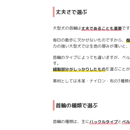
丈夫さで選ぶ
大型犬の首輪は
です
丈夫であることも重要
毎日の散歩に欠かせないものですから、
傷
力の強い大型犬では生地の厚みが薄いと、
首輪のタイプによっても違いますが、ベル
す。
を選ぶことが
縫製部分がしっかりしたもの
素材としては本革・ナイロン・布の3種類
首輪の種類で選ぶ
首輪の種類は、主に
と
バックルタイプ
ベル