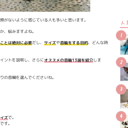
類がないように感じている人も多いと思います。
人
か、悩みますよね。
だし、
や
、どんな時
ことは絶対に必要
サイズ
首輪をする目的
イントを説明し、さらに
しま
オススメの首輪13選を紹介
りの首輪を選んでくださいね。
で。
イズ
です。