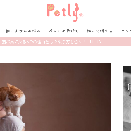
飼い主さんの悩み
ペットの気持ち
知って得する
エン
】猫が肩に乗る5つの理由とは？乗り方も色々！ | PETLY