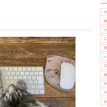
犬
飼
ペ
エ
食
ト
犬
臭
多
カ
お