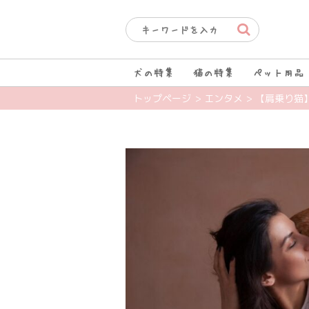
犬の特集
猫の特集
ペット用品
トップページ
> エンタメ
> 【肩乗り猫