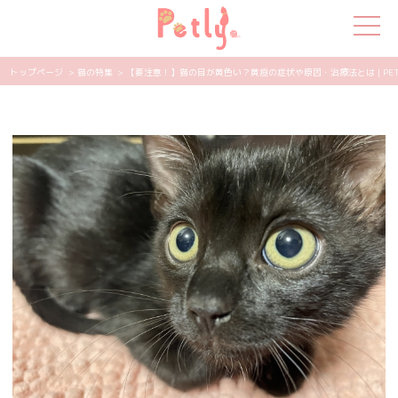
トップページ
> 猫の特集
> 【要注意！】猫の目が黄色い？黄疸の症状や原因・治療法とは | PET
犬の特集
猫の特集
ペット用品
飼い主さんの悩み
ペットの気持ち
知って得する
エンタメ