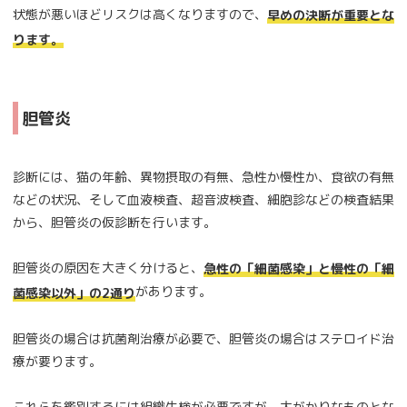
状態が悪いほどリスクは高くなりますので、
早めの決断が重要とな
ります。
胆管炎
診断には、猫の年齢、異物摂取の有無、急性か慢性か、食欲の有無
などの状況、そして血液検査、超音波検査、細胞診などの検査結果
から、胆管炎の仮診断を行います。
胆管炎の原因を大きく分けると、
急性の「細菌感染」と慢性の「細
があります。
菌感染以外」の2通り
胆管炎の場合は抗菌剤治療が必要で、胆管炎の場合はステロイド治
療が要ります。
これらを鑑別するには組織生検が必要ですが、大がかりなものとな