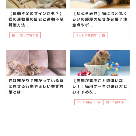
【運動不足のサインかも？】
【初心者必見】猫にはどれく
猫の運動量の目安と運動不足
らいの部屋の広さが必要？注
解消方法...
意点やポ...
猫
知って得する
飼い主さんの悩み
ペットの気持ち
猫
飼い主さんの悩み
猫は寒がり？寒がっている時
【愛猫が喜ぶこと間違いな
に見せる行動や正しい寒さ対
し！】猫用ケーキの選び方と
策とは！
おすすめ6...
ペット用品
猫
知って得する