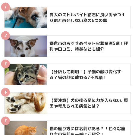
愛犬のストルバイト結石に良いおやつ１
０選と再発しない為の6つの事
鎌倉市のおすすめペット火葬業者5選！評
判や口コミ、特徴なども紹介
【分析して判明！】子猫の顔は変化す
る？猫の顔に纏わる7不思議！
【要注意】犬の後ろ足に力が入らない..原
因や考えられる病気とは？
猫の座り方には名前がある？！色々な座
り方の名前を一挙にご紹介！