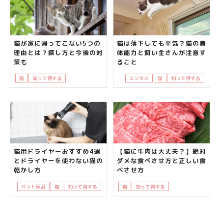
猫が家に帰ってこない5つの
猫は落下しても平気？猫の身
理由とは？探し方と今後の対
体能力と飼い主さんが注意す
策も
ること
猫
知って得する
飼い主さんの悩み
エンタメ
猫
知って得する
猫用ドライヤーおすすめ4選
【猫に牛肉は大丈夫？】絶対
とドライヤーを使わない猫の
ダメな食べさせ方と正しい食
乾かし方
べさせ方
ペット用品
猫
知って得する
猫
知って得する
飼い主さんの悩み