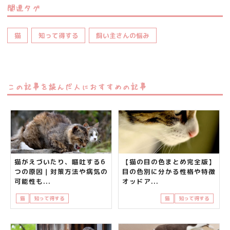
関連タグ
猫
知って得する
飼い主さんの悩み
この記事を読んだ人におすすめの記事
猫がえづいたり、嘔吐する6
【猫の目の色まとめ完全版】
つの原因｜対策方法や病気の
目の色別に分かる性格や特徴
可能性も...
オッドア...
猫
知って得する
飼い主さんの悩み
猫
知って得する