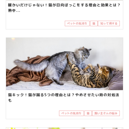
暖かいだけじゃない！猫が日向ぼっこをする理由と効果とは？
熱中...
ペットの気持ち
猫
知って得する
猫キック！猫が蹴る5つの理由とは？やめさせたい時の対処法
も
ペットの気持ち
猫
飼い主さんの悩み