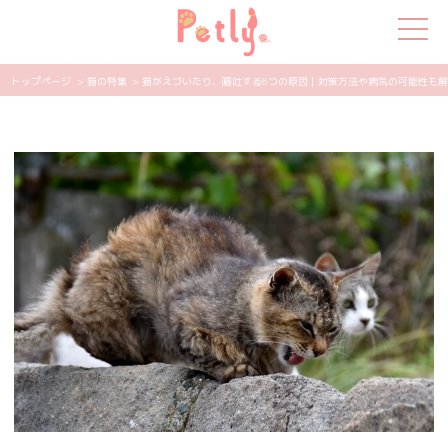
トップページ
> 猫の特集
> 猫がえづいたり、嘔吐する6つの原因｜対策方法や病気の可能性も解説 |
犬の特集
猫の特集
ペット用品
飼い主さんの悩み
ペットの気持ち
知って得する
エンタメ