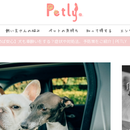
飼い主さんの悩み
ペットの気持ち
知って得する
エン
めば安心】犬も車酔いをする？症状や対処法、予防策をご紹介 | PETLY