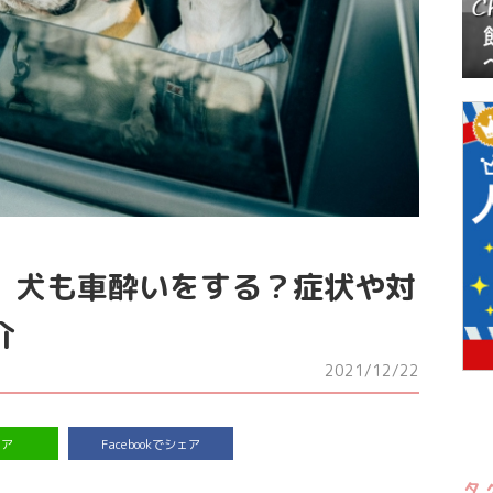
】犬も車酔いをする？症状や対
介
2021/12/22
ェア
Facebookでシェア
タ