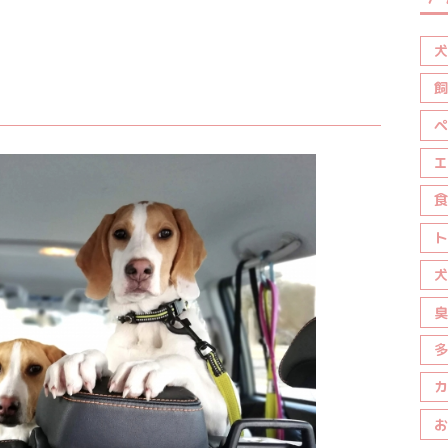
犬
飼
ペ
エ
食
ト
犬
臭
多
カ
お