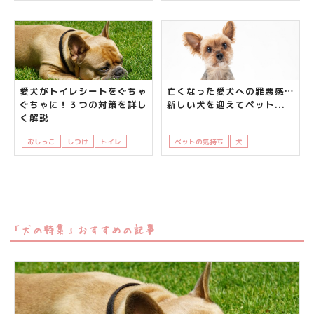
愛犬がトイレシートをぐちゃ
亡くなった愛犬への罪悪感…
ぐちゃに！３つの対策を詳し
新しい犬を迎えてペット...
く解説
おしっこ
しつけ
トイレ
犬
飼い主さんの悩み
ペットの気持ち
犬
知って得する
「犬の特集」おすすめの記事