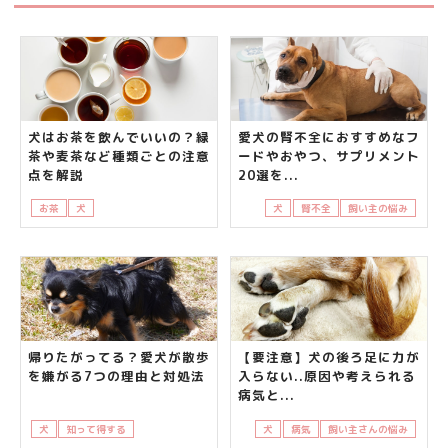
犬はお茶を飲んでいいの？緑
愛犬の腎不全におすすめなフ
茶や麦茶など種類ごとの注意
ードやおやつ、サプリメント
点を解説
20選を...
お茶
犬
食べてはいけないもの
犬
腎不全
飼い主の悩み
帰りたがってる？愛犬が散歩
【要注意】犬の後ろ足に力が
を嫌がる7つの理由と対処法
入らない..原因や考えられる
病気と...
犬
知って得する
飼い主さんの悩み
犬
病気
飼い主さんの悩み