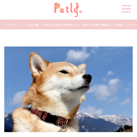
トップページ
> 犬の特集
> 秋田犬の虎毛の特徴とは？？様々な特徴や種類なども解説！ | PETL
犬の特集
猫の特集
ペット用品
飼い主さんの悩み
ペットの気持ち
知って得する
エンタメ