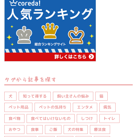
タグから記事を探す
犬
知って得する
飼い主さんの悩み
猫
ペット用品
ペットの気持ち
エンタメ
病気
食べ物
食べてはいけないもの
しつけ
トイレ
おやつ
食事
ご飯
犬の特集
療法食