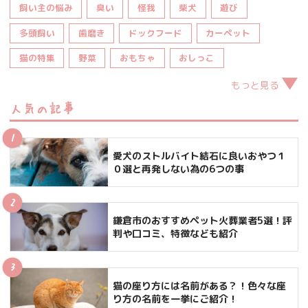
飼い主の悩み
臭い
怪我
柴犬
遊び
多頭飼い
歯磨き
ドックフード
カーペット
猫の特集
野菜
おもちゃ
おしっこ
もっと見る
人気の記事
愛犬のストルバイト結石に良いおやつ１
０選と再発しない為の6つの事
鎌倉市のおすすめペット火葬業者5選！評
判や口コミ、特徴なども紹介
猫の座り方には名前がある？！色々な座
り方の名前を一挙にご紹介！