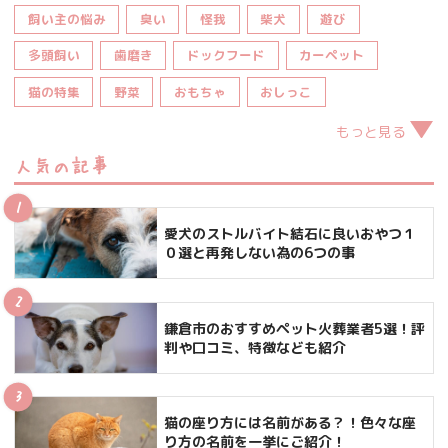
飼い主の悩み
臭い
怪我
柴犬
遊び
多頭飼い
歯磨き
ドックフード
カーペット
猫の特集
野菜
おもちゃ
おしっこ
もっと見る
人気の記事
愛犬のストルバイト結石に良いおやつ１
０選と再発しない為の6つの事
鎌倉市のおすすめペット火葬業者5選！評
判や口コミ、特徴なども紹介
猫の座り方には名前がある？！色々な座
り方の名前を一挙にご紹介！