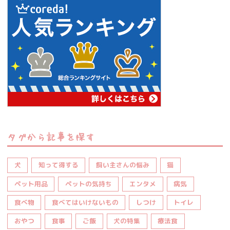
タグから記事を探す
犬
知って得する
飼い主さんの悩み
猫
ペット用品
ペットの気持ち
エンタメ
病気
食べ物
食べてはいけないもの
しつけ
トイレ
おやつ
食事
ご飯
犬の特集
療法食