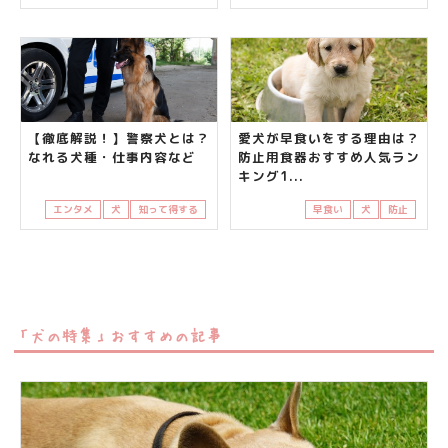
【徹底解説！】警察犬とは？
愛犬が早食いをする理由は？
なれる犬種・仕事内容など
防止用食器おすすめ人気ラン
キング1...
エンタメ
犬
知って得する
早食い
犬
防止
「犬の特集」おすすめの記事