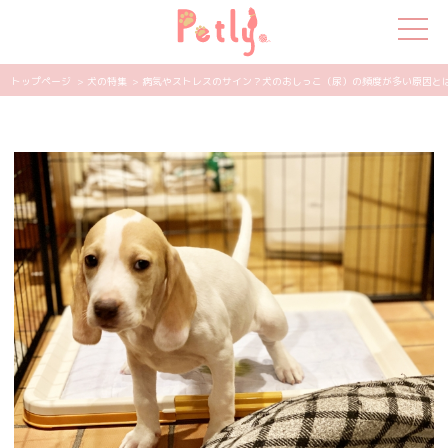
トップページ
> 犬の特集
> 病気やストレスのサイン？犬のおしっこ（尿）の頻度が多い原因とは | 
犬の特集
猫の特集
ペット用品
飼い主さんの悩み
ペットの気持ち
知って得する
エンタメ