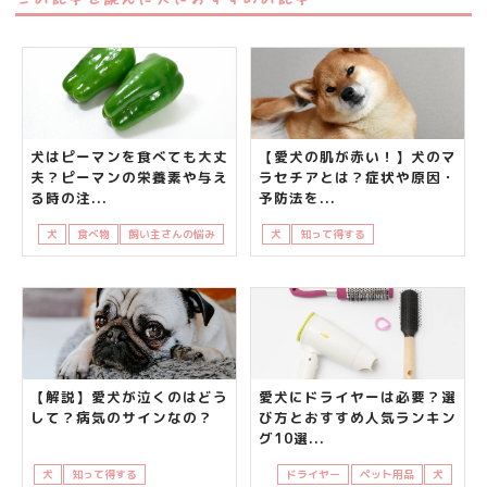
犬はピーマンを食べても大丈
【愛犬の肌が赤い！】犬のマ
夫？ピーマンの栄養素や与え
ラセチアとは？症状や原因・
る時の注...
予防法を...
犬
食べ物
飼い主さんの悩み
犬
知って得する
飼い主さんの悩み
【解説】愛犬が泣くのはどう
愛犬にドライヤーは必要？選
して？病気のサインなの？
び方とおすすめ人気ランキン
グ10選...
犬
知って得する
飼い主さんの悩み
ドライヤー
ペット用品
犬