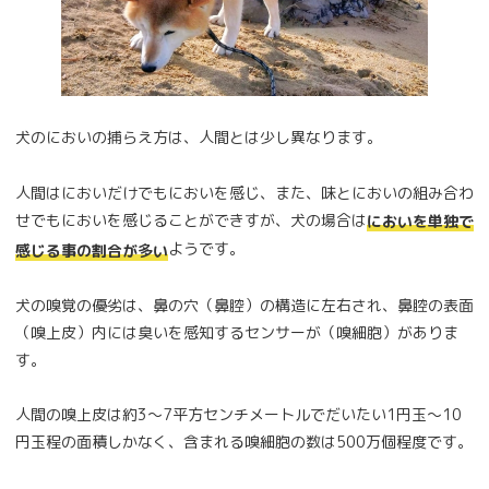
犬のにおいの捕らえ方は、人間とは少し異なります。
人間はにおいだけでもにおいを感じ、また、味とにおいの組み合わ
せでもにおいを感じることができすが、犬の場合は
においを単独で
ようです。
感じる事の割合が多い
犬の嗅覚の優劣は、鼻の穴（鼻腔）の構造に左右され、鼻腔の表面
（嗅上皮）内には臭いを感知するセンサーが（嗅細胞）がありま
す。
人間の嗅上皮は約3～7平方センチメートルでだいたい1円玉～10
円玉程の面積しかなく、含まれる嗅細胞の数は500万個程度です。