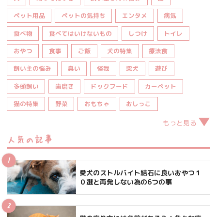
ペット用品
ペットの気持ち
エンタメ
病気
食べ物
食べてはいけないもの
しつけ
トイレ
おやつ
食事
ご飯
犬の特集
療法食
飼い主の悩み
臭い
怪我
柴犬
遊び
多頭飼い
歯磨き
ドックフード
カーペット
猫の特集
野菜
おもちゃ
おしっこ
もっと見る
人気の記事
愛犬のストルバイト結石に良いおやつ１
０選と再発しない為の6つの事