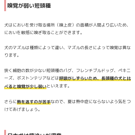
嗅覚が弱い短頭種
犬はにおいを受け取る場所（嗅上皮）の面積が人間より広いため、
においを敏感に嗅ぎ取ることができます。
犬のマズルは種類によって違い、マズルの長さによって嗅覚は異な
ります。
狭く細胞の数が少ない短頭種のパグ、フレンチブルドッグ、ペキニ
ーズ、ボストンテリアなどは
呼吸がしずらいため、長頭種の犬と比
といえます。
べると嗅覚が少し弱い
さらに
なので、夏は熱中症にならないよう気をつ
熱を逃すのが苦手
けてあげましょう。