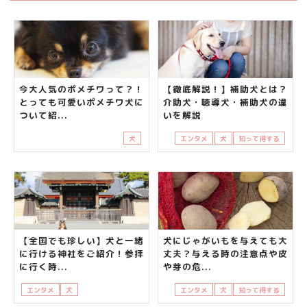
今大人気のポメチワって？！
【徹底解説！】補助犬とは？
とっても可愛いポメチワ犬に
介助犬・聴導犬・補助犬の違
ついて紹...
いを解説
犬
エンタメ
犬
知って得する
【全国でも珍しい】犬と一緒
犬にじゃがいもを与えても大
に行ける神社をご紹介！参拝
丈夫？与える時の注意点や皮
に行く時...
や芽の危...
エンタメ
犬
知って得する
飼い主さんの悩み
エンタメ
犬
知って得する