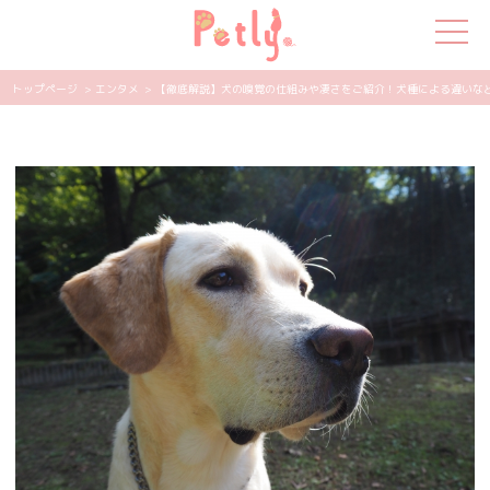
トップページ
> エンタメ
> 【徹底解説】犬の嗅覚の仕組みや凄さをご紹介！犬種による違いなども |
犬の特集
猫の特集
ペット用品
飼い主さんの悩み
ペットの気持ち
知って得する
エンタメ