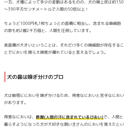
一方、犬種によって多少の変動はあるものの、犬の嗅上皮は約150
～390平方センチメートルで人間の50倍以上！
ちょうど1000円札1枚ちょっとの面積に相当し、含まれる嗅細胞
の数も約2億2千万個と、人間を圧倒しています。
表面積が大きいということは、それだけ多くの嗅細胞が存在するこ
とでにおいを捕らえ嗅覚が優れていると言えるでしょう。
犬の鼻は嗅ぎ分けのプロ
犬は敏感ににおいを嗅ぎ分けるため、得意なにおいと苦手なにおい
があります。
得意なにおいは、
で、人間と
酢酸(人間の汗に含まれているびおい)
暮らすようになった犬が大好きな飼い主さんのにおいを覚えたとい