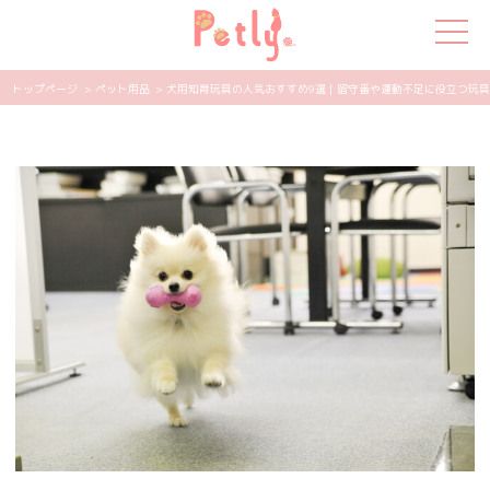
トップページ
> ペット用品
> 犬用知育玩具の人気おすすめ9選｜留守番や運動不足に役立つ玩具は？ 
犬の特集
猫の特集
ペット用品
飼い主さんの悩み
ペットの気持ち
知って得する
エンタメ