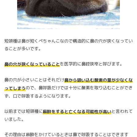
短頭種は鼻が短くぺちゃんこなので構造的に鼻の穴が狭くなってい
ることが多いです。
を医学的に鼻腔狭窄と呼びます。
鼻の穴が狭くなっていること
鼻の穴が小さいことはそれだけ
鼻から吸い込む酸素の量が少なくな
ので、鼻呼吸だけでは十分に酸素を取り込むことができ
ってしまう
ず、口で呼吸するようになります。
以前までは短頭種に
と言われて
麻酔をすると亡くなる可能性が高い
いました。
その理由は麻酔をかけているときは鼻で呼吸することはできます