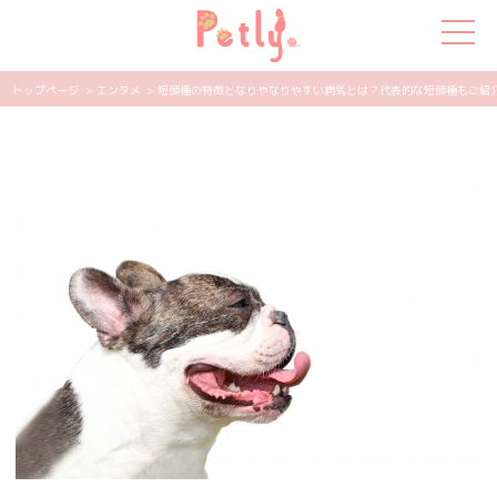
トップページ
> エンタメ
> 短頭種の特徴となりやなりやすい病気とは？代表的な短頭種もご紹介 | 
犬の特集
猫の特集
ペット用品
飼い主さんの悩み
ペットの気持ち
知って得する
エンタメ