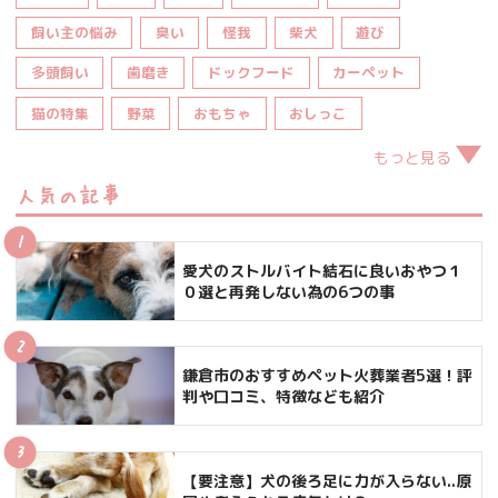
飼い主の悩み
臭い
怪我
柴犬
遊び
多頭飼い
歯磨き
ドックフード
カーペット
猫の特集
野菜
おもちゃ
おしっこ
もっと見る
人気の記事
愛犬のストルバイト結石に良いおやつ１
０選と再発しない為の6つの事
鎌倉市のおすすめペット火葬業者5選！評
判や口コミ、特徴なども紹介
【要注意】犬の後ろ足に力が入らない..原