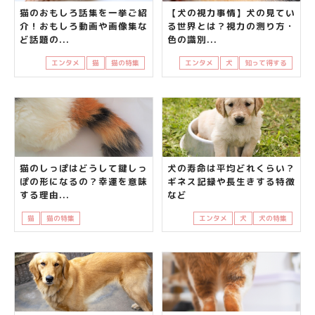
猫のおもしろ話集を一挙ご紹
【犬の視力事情】犬の見てい
介！おもしろ動画や画像集な
る世界とは？視力の測り方・
ど話題の...
色の識別...
エンタメ
猫
猫の特集
エンタメ
犬
知って得する
猫のしっぽはどうして鍵しっ
犬の寿命は平均どれくらい？
ぽの形になるの？幸運を意味
ギネス記録や長生きする特徴
する理由...
など
猫
猫の特集
知って得する
鍵しっぽ
エンタメ
犬
犬の特集