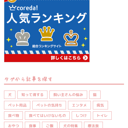
タグから記事を探す
犬
知って得する
飼い主さんの悩み
猫
ペット用品
ペットの気持ち
エンタメ
病気
食べ物
食べてはいけないもの
しつけ
トイレ
おやつ
食事
ご飯
犬の特集
療法食