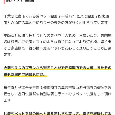
千葉県佐倉市にある愛ペット霊園は平成12年創業で霊園は四街道
市と八街市の真ん中にありその近郊の方が多く利用されています。
季節ごとに咲く色とりどりのお花や手入れの行き届いた芝、霊園周
辺は緑豊かで公園カフェのような作りになっており虹の橋へ送り出
すご家族様も、虹の橋へ渡るペットも安心して送り出すことが出来
ます。
火葬も３つのプランから選ぶことができ霊園内での火葬、またその
後も霊園内で納骨も可能。
毎年春と秋に千葉県四街道市物井の真言宗豊山派円福寺の僧侶をお
招きして合同供養祭や特別法要も行っておりペット供養をして頂け
ます。
代表もペットを虹の橋へと送る悲しさや寂しさ、辛さを経験してお