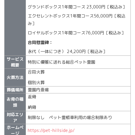
グランドボックス1年間コース 23,000円［税込み］
エクセレントボックス1年間コース56,000円［税込
み］
ロイヤルボックス1年間コース76,000円［税込み］
合同慰霊碑：
永代（一体につき） 24,200円［税込み］
サービス
特別に優雅に送れる総合ペット霊園
概要
合同火葬
火葬方法
個別火葬
葬儀場所
霊園内斎場
返骨
お骨の種
類
納骨
対応エリ
制限なし ペット霊柩車利用の場合制限あり
ア
ホームペ
https://pet-hillside.jp/
ージ