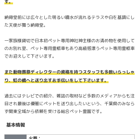
す。
納骨堂前には広々とした明るい噴水が流れるテラスや白を基調にし
た天使が舞う納骨堂。
一家族様貸切で日本初ペット専用神社神主様のお清め物を使用して
のお別れ室、ペット専用霊柩車もあり高級感漂うペット専用霊柩車
でお迎えして下さいます。
また動物葬祭ディレクターの資格を持つスタッフも多数いらっしゃ
り、虹の橋へと送り出すお手伝いをして下さいます。
過去にはテレビでの紹介、雑誌の取材など多数のメディアからも注
目され最後は優雅にペットを送り出したいという、千葉県のみなら
ず関東全域から依頼を受ける総合ペット霊園です。
基本情報
火葬：