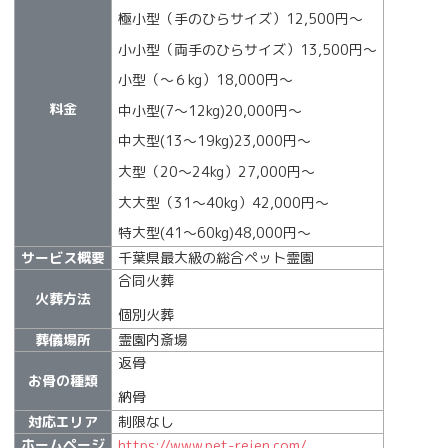
極小型（手のひらサイズ）12,500円〜
小小型（両手のひらサイズ）13,500円〜
小型（〜６kg）18,000円〜
料金
中小型(7〜12kg)20,000円〜
中大型(13〜19kg)23,000円〜
大型（20〜24kg）27,000円〜
大大型（31〜40kg）42,000円〜
特大型(41〜60kg)48,000円〜
サービス概要
千葉県最大級の総合ペット霊園
合同火葬
火葬方法
個別火葬
葬儀場所
霊園内斎場
返骨
お骨の種類
納骨
対応エリア
制限なし
ホームページ
https://www.pet-reien.com/