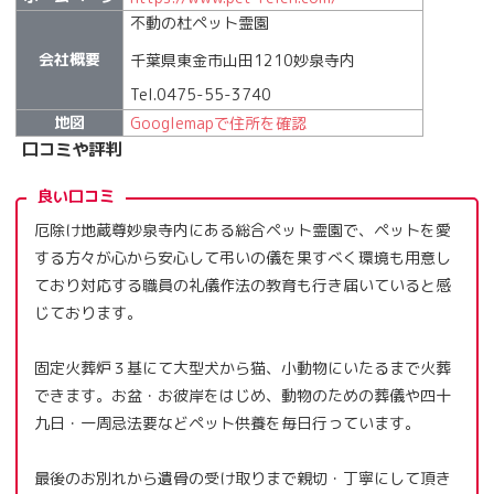
不動の杜ペット霊園
会社概要
千葉県東金市山田1210妙泉寺内
Tel.0475-55-3740
地図
Googlemapで住所を確認
口コミや評判
良い口コミ
厄除け地蔵尊妙泉寺内にある総合ペット霊園で、ペットを愛
する方々が心から安心して弔いの儀を果すべく環境も用意し
ており対応する職員の礼儀作法の教育も行き届いていると感
じております。
固定火葬炉３基にて大型犬から猫、小動物にいたるまで火葬
できます。お盆・お彼岸をはじめ、動物のための葬儀や四十
九日・一周忌法要などペット供養を毎日行っています。
最後のお別れから遺骨の受け取りまで親切・丁寧にして頂き