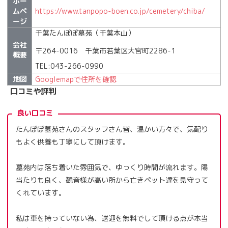
ホー
ムペ
https://www.tanpopo-boen.co.jp/cemetery/chiba/
ージ
千葉たんぽぽ墓苑（千葉本山）
会社
〒264-0016 千葉市若葉区大宮町2286-1
概要
TEL:043-266-0990
地図
Googlemapで住所を確認
口コミや評判
良い口コミ
たんぽぽ墓苑さんのスタッフさん皆、温かい方々で、気配り
もよく供養も丁寧にして頂けます。
墓苑内は落ち着いた雰囲気で、ゆっくり時間が流れます。陽
当たりも良く、観音様が高い所から亡きペット達を見守って
くれています。
私は車を持っていない為、送迎を無料でして頂ける点が本当