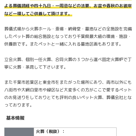
よる葬儀読経や四十九日・一周忌などの法要、お盆や春秋のお彼岸
など一環してご供養して頂けます。
葬儀式場から火葬ホール・斎場・納骨堂・墓地などの全施設を完備
したペット葬の総合施設となっており千葉県最大級の環境・施設・
供養数です。またペットと一緒に入れる墓地区画もあります。
立会火葬、個別一任火葬、合同火葬の３つから選べ固定火葬炉で丁
寧に火葬・荼毘して下さいます。
また千葉市若葉区と東金市をまたがった場所にあり、両市以外にも
八街市や大網白里市や緑区など大変多くの方がここで愛するペット
のお見送りをしておりとても評判の良いペット火葬、葬儀会社とな
っております。
基本情報
火葬（税抜）：