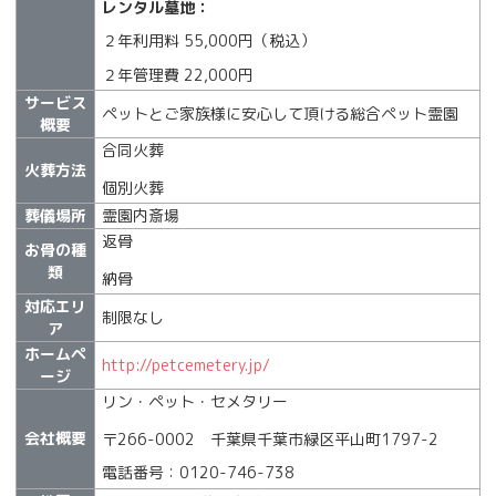
レンタル墓地：
２年利用料 55,000円（税込）
２年管理費 22,000円
サービス
ペットとご家族様に安心して頂ける総合ペット霊園
概要
合同火葬
火葬方法
個別火葬
葬儀場所
霊園内斎場
返骨
お骨の種
類
納骨
対応エリ
制限なし
ア
ホームペ
http://petcemetery.jp/
ージ
リン・ペット・セメタリー
会社概要
〒266-0002 千葉県千葉市緑区平山町1797-2
電話番号：0120-746-738