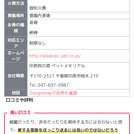
火葬方法
個別火葬
葬儀場所
霊園内斎場
返骨
お骨の種
類
納骨
対応エリ
制限なし
ア
ホームペ
http://www.ipc-pet.co.jp/
ージ
印西牧の原 ペットメモリアル
会社概要
〒270-2321 千葉県印西市物木 210
Tel. 047-697-0987
地図
Googlemapで住所を確認
口コミや評判
良い口コミ
綺麗だったり、派手だったりを期待する方には合わないと思
う。
愛する家族をほっこり送るには良いのではないだろう