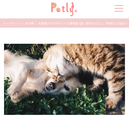
トップページ
> 未分類
> 千葉県おすすめペット火葬業者7選！評判や口コミ、特徴なども紹介！ | 
犬の特集
猫の特集
ペット用品
飼い主さんの悩み
ペットの気持ち
知って得する
エンタメ