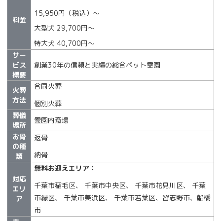
15,950円（税込）〜
料金
大型犬 29,700円〜
特大犬 40,700円〜
サー
ビス
創業30年の信頼と実績の総合ペット霊園
概要
合同火葬
火葬
方法
個別火葬
葬儀
霊園内斎場
場所
お骨
返骨
の種
納骨
類
無料お迎えエリア：
対応
千葉市稲毛区、 千葉市中央区、 千葉市花見川区、 千葉
エリ
市緑区、 千葉市美浜区、 千葉市若葉区、習志野市、船橋
ア
市