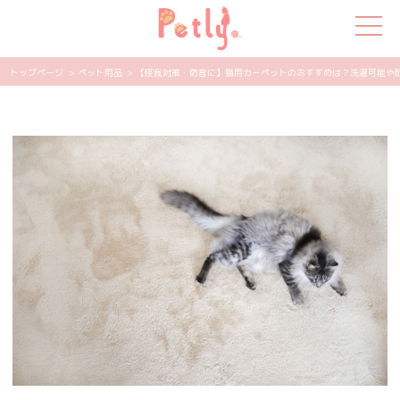
トップページ
> ペット用品
> 【怪我対策・防音に】猫用カーペットのおすすめは？洗濯可能や耐久性
犬の特集
猫の特集
ペット用品
飼い主さんの悩み
ペットの気持ち
知って得する
エンタメ