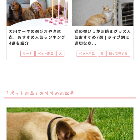
犬用ケーキの選び方や注意
猫の壁ひっかき防止グッズ人
点、おすすめ人気ランキング
気おすすめ7選｜タイプ別に
4選を紹介
適切な商...
ケーキ
ペット用品
犬
ペット用品
猫
知って得する
「ペット用品」おすすめの記事