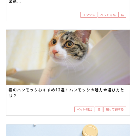
図案...
エンタメ
ペット用品
猫
猫のハンモックおすすめ12選！ハンモックの魅力や選び方と
は？
ペット用品
猫
知って得する