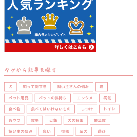
タグから記事を探す
犬
知って得する
飼い主さんの悩み
猫
ペット用品
ペットの気持ち
エンタメ
病気
食べ物
食べてはいけないもの
しつけ
トイレ
おやつ
食事
ご飯
犬の特集
療法食
飼い主の悩み
臭い
怪我
柴犬
遊び