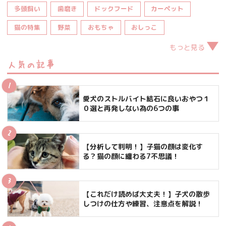
多頭飼い
歯磨き
ドックフード
カーペット
猫の特集
野菜
おもちゃ
おしっこ
もっと見る
人気の記事
愛犬のストルバイト結石に良いおやつ１
０選と再発しない為の6つの事
【分析して判明！】子猫の顔は変化す
る？猫の顔に纏わる7不思議！
【これだけ読めば大丈夫！】子犬の散歩
しつけの仕方や練習、注意点を解説！