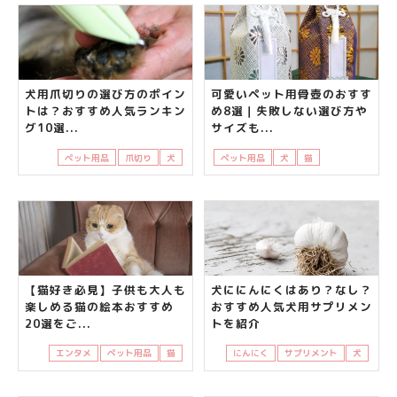
犬用爪切りの選び方のポイン
可愛いペット用骨壺のおすす
トは？おすすめ人気ランキン
め8選｜失敗しない選び方や
グ10選...
サイズも...
ペット用品
爪切り
犬
ペット用品
犬
猫
知って得する
【猫好き必見】子供も大人も
犬ににんにくはあり？なし？
楽しめる猫の絵本おすすめ
おすすめ人気犬用サプリメン
20選をご...
トを紹介
エンタメ
ペット用品
猫
にんにく
サプリメント
犬