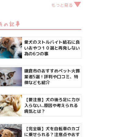
もっと見る
気の記事
愛犬のストルバイト結石に良
いおやつ１０選と再発しない
為の6つの事
鎌倉市のおすすめペット火葬
業者5選！評判や口コミ、特
徴なども紹介
【要注意】犬の後ろ足に力が
入らない..原因や考えられる
病気とは？
【完全版】犬を自転車のカゴ
に乗せられる？注意点やおす