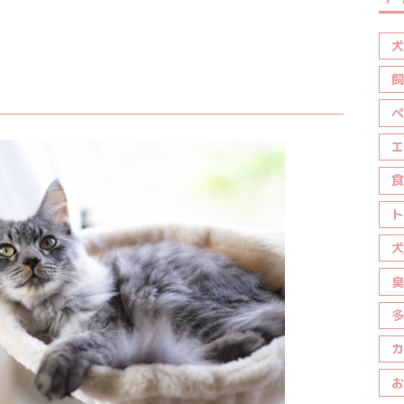
犬
飼
ペ
エ
食
ト
犬
臭
多
カ
お