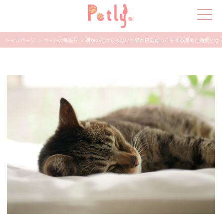
トップページ
> ペットの気持ち
> 暖かいだけじゃない！猫が日向ぼっこをする理由と効果とは？熱中
犬の特集
猫の特集
ペット用品
飼い主さんの悩み
ペットの気持ち
知って得する
エンタメ