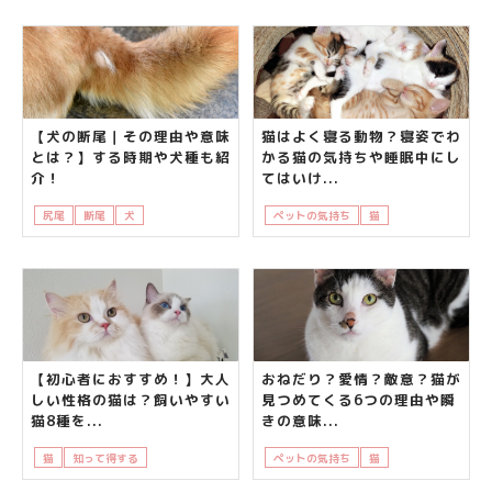
【犬の断尾｜その理由や意味
猫はよく寝る動物？寝姿でわ
とは？】する時期や犬種も紹
かる猫の気持ちや睡眠中にし
介！
てはいけ...
尻尾
断尾
犬
知って得する
ペットの気持ち
猫
知って得する
【初心者におすすめ！】大人
おねだり？愛情？敵意？猫が
しい性格の猫は？飼いやすい
見つめてくる6つの理由や瞬
猫8種を...
きの意味...
猫
知って得する
飼い主さんの悩み
ペットの気持ち
猫
知って得する