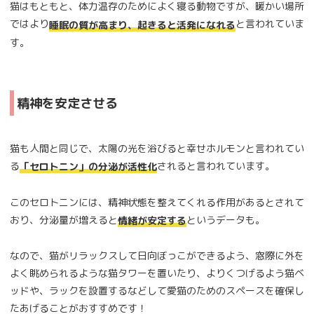
猫はもともと、体力温存のためによく寝る動物ですが、暖かい場所
ではより
と言われていま
睡眠の質が高まり、起きると活発になれる
す。
精神を安定させる
猫も人間と同じで、太陽の光を浴びると幸せホルモンと言われてい
る
されると言われています。
「セロトニン」の分泌が活性化
このセロトニンには、精神状態を整えてくれる作用があるとされて
おり、分泌量が増えると
というデータも。
情緒が安定する
なので、猫がリラックスして日向ぼっこができるよう、窓際に外を
よく眺められるような猫タワーを置いたり、よりくつげるよう猫ベ
ッドや、ラックを設置するなどして愛猫のためのスペースを確保し
たあげることがおすすめです！