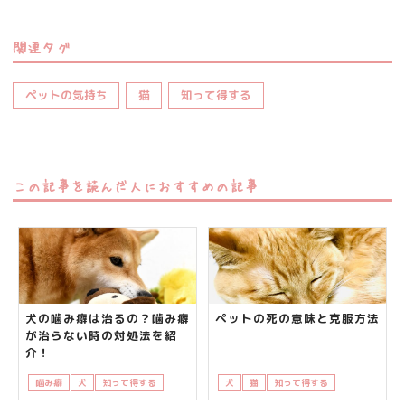
関連タグ
ペットの気持ち
猫
知って得する
この記事を読んだ人におすすめの記事
犬の噛み癖は治るの？噛み癖
ペットの死の意味と克服方法
が治らない時の対処法を紹
介！
噛み癖
犬
知って得する
飼い主の悩み
犬
猫
知って得する
飼い主さんの