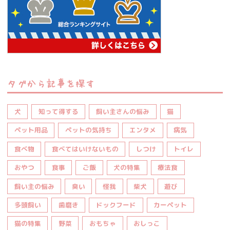
タグから記事を探す
犬
知って得する
飼い主さんの悩み
猫
ペット用品
ペットの気持ち
エンタメ
病気
食べ物
食べてはいけないもの
しつけ
トイレ
おやつ
食事
ご飯
犬の特集
療法食
飼い主の悩み
臭い
怪我
柴犬
遊び
多頭飼い
歯磨き
ドックフード
カーペット
猫の特集
野菜
おもちゃ
おしっこ