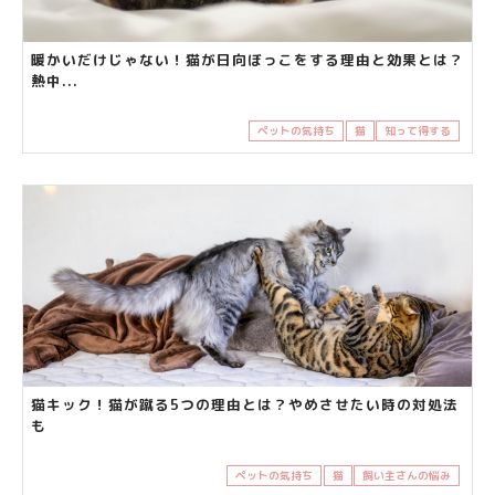
暖かいだけじゃない！猫が日向ぼっこをする理由と効果とは？
熱中...
ペットの気持ち
猫
知って得する
猫キック！猫が蹴る5つの理由とは？やめさせたい時の対処法
も
ペットの気持ち
猫
飼い主さんの悩み