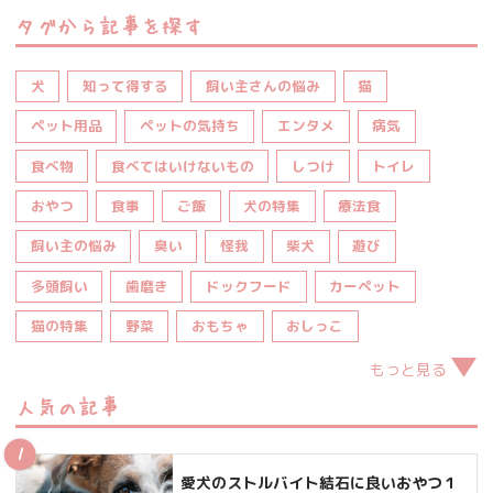
タグから記事を探す
犬
知って得する
飼い主さんの悩み
猫
ペット用品
ペットの気持ち
エンタメ
病気
食べ物
食べてはいけないもの
しつけ
トイレ
おやつ
食事
ご飯
犬の特集
療法食
飼い主の悩み
臭い
怪我
柴犬
遊び
多頭飼い
歯磨き
ドックフード
カーペット
猫の特集
野菜
おもちゃ
おしっこ
もっと見る
人気の記事
愛犬のストルバイト結石に良いおやつ１