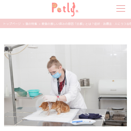
トップページ
> 猫の特集
> 愛猫の激しい痒みの原因「疥癬」とは？症状・治療法・人にうつる危険性
犬の特集
猫の特集
ペット用品
飼い主さんの悩み
ペットの気持ち
知って得する
エンタメ