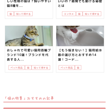
しい性格の猫は？飼いやすい
いいの？暗闇でも動ける秘密
猫8種を...
とは
猫
知って得する
飼い主さんの悩み
エンタメ
猫
知って得する
おしゃれで可愛い猫用首輪ブ
【もう悩まない！】猫用給水
ランド10選！ブランドを代
器の選び方とおすすめ14
表する人...
選！コード...
ペット用品
猫
知って得する
ペット用品
猫
飼い主さんの悩み
「猫の特集」おすすめの記事