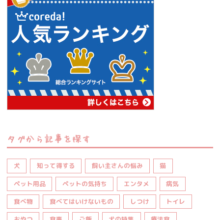
タグから記事を探す
犬
知って得する
飼い主さんの悩み
猫
ペット用品
ペットの気持ち
エンタメ
病気
食べ物
食べてはいけないもの
しつけ
トイレ
おやつ
食事
ご飯
犬の特集
療法食