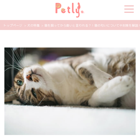
トップページ
> 犬の特集
> 猫を飼ってから臭いと言われる？！猫の匂いについてや対策を解説！ | 
犬の特集
猫の特集
ペット用品
飼い主さんの悩み
ペットの気持ち
知って得する
エンタメ