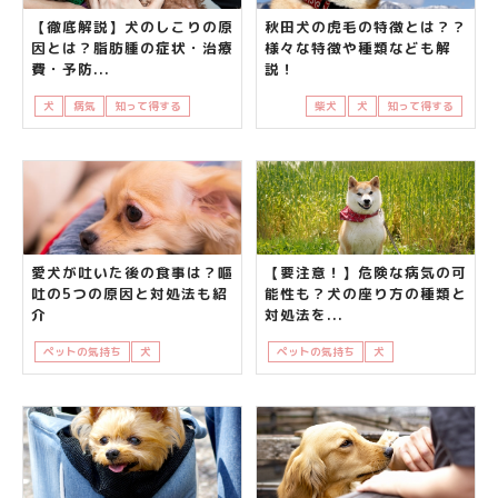
【徹底解説】犬のしこりの原
秋田犬の虎毛の特徴とは？？
因とは？脂肪腫の症状・治療
様々な特徴や種類なども解
費・予防...
説！
犬
病気
知って得する
飼い主さんの悩み
柴犬
犬
知って得する
愛犬が吐いた後の食事は？嘔
【要注意！】危険な病気の可
吐の5つの原因と対処法も紹
能性も？犬の座り方の種類と
介
対処法を...
ペットの気持ち
犬
飼い主さんの悩み
ペットの気持ち
犬
知って得する