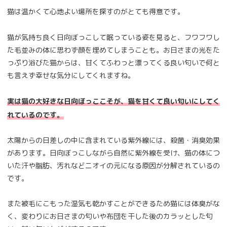
猫は温かくて心地よい場所を探すのがとても得意です。
猫が気持ち良く日向ぼっこして眠っている姿を見ると、フワフワし
た毛並みの体に思わず顔を埋めてしまうことも。お日さまの光をた
っぷり浴びた猫からは、甘くてふわっと漂ってくる良い匂いで何と
も言えず幸せな気分にしてくれますね。
実は猫の大好きな日向ぼっここそが、猫を甘くて良い匂いにしてく
れているのです。
太陽からの日差しの中に含まれている紫外線には、殺菌・消臭効果
があります。日向ぼっこしながら自然に紫外線を受け、猫の体につ
いた汗や脂肪、汚れなどニオイの元になる原因が分解されているの
です。
また被毛にこもった湿気も乾かすことができるため猫には体臭がな
く、変わりにお日さまの匂いや布団を干した後のカラッとした匂