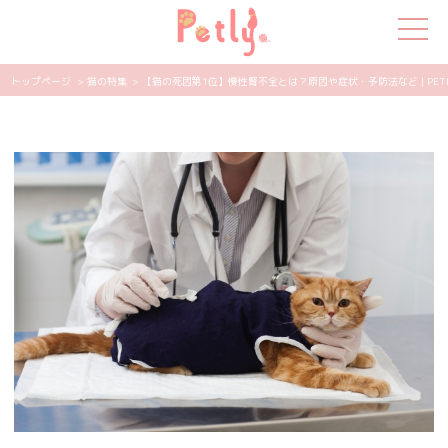
トップページ
> 猫の特集
> 【猫の死因第1位】慢性腎不全とは？原因や症状・予防法など | PETL
犬の特集
猫の特集
ペット用品
飼い主さんの悩み
ペットの気持ち
知って得する
エンタメ