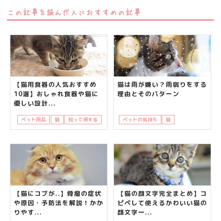
この記事を読んだ人におすすめの記事
【猫用食器の人気おすすめ
猫は雨が嫌い？雨宿りをする
10選】おしゃれ食器や猫に
理由とそのパターン
優しい設計...
ペット用品
猫
知って得する
ペットの気持ち
猫
知って得する
【猫にコブが..】骨瘤の症状
【猫の顔文字完全まとめ】コ
や原因・予防法を解説！かか
ピペして使えるかわいい猫の
りやす...
顔文字一...