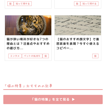
猫
知って得する
飼い主さんの悩み
猫
知って得する
猫が狭い場所が好きな7つの
【猫のおすすめ顔文字】で喜
理由とは？注意点やおすすめ
怒哀楽を表現？今すぐ使える
の遊び方...
コピペ一...
エンタメ
ペットの気持ち
猫
猫
「猫の特集」おすすめの記事
「猫の特集」を全て見る
▶︎