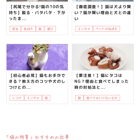
【尻尾で分かる!猫の10の気
【徹底調査！】猫は犬より賢
持ち】振る・パタパタ・下が
い？猫が賢い理由と犬との違
ったま...
い
怒る
気持ち
猫
遊び
飼い主さんの悩み
エンタメ
ペットの気持ち
猫
知っ
【初心者必見】猫もお手がで
【要注意！】猫にタコは
きる？教え方のコツや犬のし
NG？理由と食べてしまった
つけとの...
時の対処法と...
しつけ
エンタメ
猫
知って得する
飼い主さんの悩み
猫
食べてはいけないもの
食べ物
「猫の特集」おすすめの記事