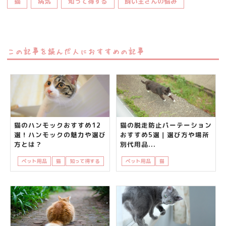
猫
病気
知って得する
飼い主さんの悩み
この記事を読んだ人におすすめの記事
猫のハンモックおすすめ12
猫の脱走防止パーテーション
選！ハンモックの魅力や選び
おすすめ5選｜選び方や場所
方とは？
別代用品...
ペット用品
猫
知って得する
ペット用品
猫
知って得する
飼い