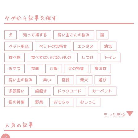
タグから記事を探す
犬
知って得する
飼い主さんの悩み
猫
ペット用品
ペットの気持ち
エンタメ
病気
食べ物
食べてはいけないもの
しつけ
トイレ
おやつ
食事
ご飯
犬の特集
療法食
飼い主の悩み
臭い
怪我
柴犬
遊び
多頭飼い
歯磨き
ドックフード
カーペット
猫の特集
野菜
おもちゃ
おしっこ
もっと見る
人気の記事