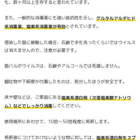
も、数ヶ月以上生存すると言われています。
また、一般的な消毒薬にも強い抵抗性を示し、
グルタルアルデヒド
とされています。
系消毒薬、塩素系消毒薬が有効
感染した猫に接触した場合、石鹸で手を洗ったくらいではウイルス
は消えませんので、注意が必要です。
猫パルボウイルスは、石鹸やアルコールでは死滅しません。
嘔吐物や下痢便が付着したものは、処分したほうが安全です。
床や壁などは、ご家庭にある
塩素系漂白剤（次亜塩素酸ナトリウ
してください。
ム）などでしっかり消毒
使用場所にあわせて、10倍～50倍程度に希釈します。
希釈液につけておけないような物に対しては、
塩素系漂白剤をスプ