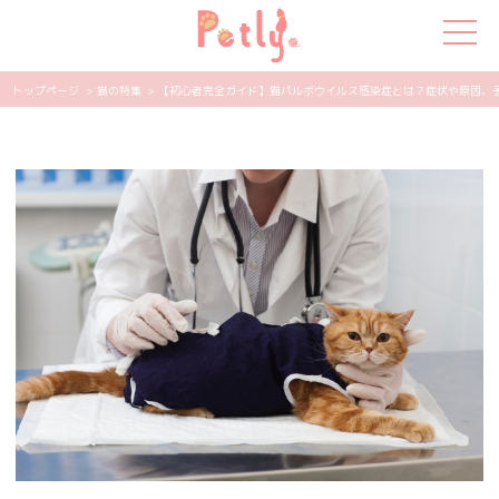
トップページ
> 猫の特集
> 【初心者完全ガイド】猫パルボウイルス感染症とは？症状や原因、予防方
犬の特集
猫の特集
ペット用品
飼い主さんの悩み
ペットの気持ち
知って得する
エンタメ