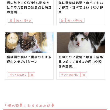
猫に与えてOK/NGな刺身と
猫に野菜は必要？食べてもい
は？与える時の注意点と病気
い野菜・食べてはいけない野
の危険...
菜
猫
知って得する
飼い主さんの悩み
猫
知って得する
飼い主さんの悩み
猫は雨が嫌い？雨宿りをする
おねだり？愛情？敵意？猫が
理由とそのパターン
見つめてくる6つの理由や瞬
きの意味...
ペットの気持ち
猫
知って得する
ペットの気持ち
猫
知って得する
「猫の特集」おすすめの記事