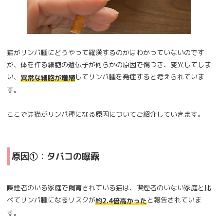
猫がリンパ腫にどうやって羅漢するのかはわかっていないのです
が、体を作る細胞の遺伝子が何らかの原因で傷つき、変異してしま
い、
してリンパ腫を発症すると考えられていま
異常な細胞が増殖
す。
ここでは猫がリンパ種になる原因についてご紹介していきます。
原因①：タバコの曝露
喫煙者のいる家庭で飼育されている猫は、喫煙者のいない家庭と比
べてリンパ腫になるリスクが
と報告されていま
約2.4倍高かった
す。