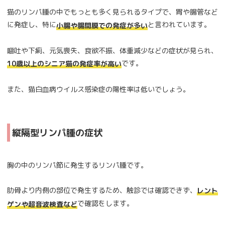
猫のリンパ腫の中でもっとも多く見られるタイプで、胃や腸管など
に発症し、特に
と言われています。
小腸や腸間膜での発症が多い
嘔吐や下痢、元気喪失、食欲不振、体重減少などの症状が見られ、
です。
10歳以上のシニア猫の発症率が高い
また、猫白血病ウイルス感染症の陽性率は低いでしょう。
縦隔型リンパ腫の症状
胸の中のリンパ節に発生するリンパ腫です。
肋骨より内側の部位で発生するため、触診では確認できず、
レント
で確認をします。
ゲンや超音波検査など