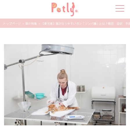
トップページ
> 猫の特集
> 【要注意】猫がなりやすいガン「リンパ腫」とは？原因・症状・予防法な
犬の特集
猫の特集
ペット用品
飼い主さんの悩み
ペットの気持ち
知って得する
エンタメ