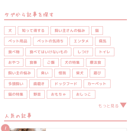
タグから記事を探す
犬
知って得する
飼い主さんの悩み
猫
ペット用品
ペットの気持ち
エンタメ
病気
食べ物
食べてはいけないもの
しつけ
トイレ
おやつ
食事
ご飯
犬の特集
療法食
飼い主の悩み
臭い
怪我
柴犬
遊び
多頭飼い
歯磨き
ドックフード
カーペット
猫の特集
野菜
おもちゃ
おしっこ
もっと見る
人気の記事