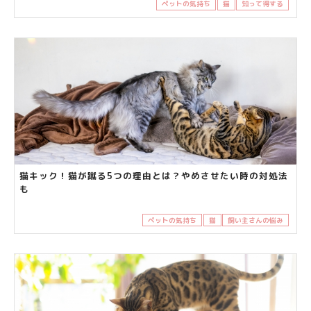
ペットの気持ち
猫
知って得する
猫キック！猫が蹴る5つの理由とは？やめさせたい時の対処法
も
ペットの気持ち
猫
飼い主さんの悩み