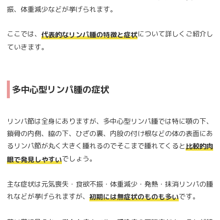
振、体重減少などが挙げられます。
ここでは、
について詳しくご紹介し
代表的なリンパ腫の特徴と症状
ていきます。
多中心型リンパ腫の症状
リンパ節は全身にありますが、多中心型リンパ腫では特に顎の下、
鎖骨の内側、脇の下、ひざの裏、内股の付け根などの体の表面にあ
るリンパ節が丸く大きく腫れるのでそこまで腫れてくると
比較的肉
でしょう。
眼で発見しやすい
主な症状は元気喪失・食欲不振・体重減少・発熱・抹消リンパの腫
れなどが挙げられますが、
です。
初期には無症状のものも多い