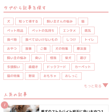
タグから記事を探す
犬
知って得する
飼い主さんの悩み
猫
ペット用品
ペットの気持ち
エンタメ
病気
食べ物
食べてはいけないもの
しつけ
トイレ
おやつ
食事
ご飯
犬の特集
療法食
飼い主の悩み
臭い
怪我
柴犬
遊び
多頭飼い
歯磨き
ドックフード
カーペット
猫の特集
野菜
おもちゃ
おしっこ
もっと見る
人気の記事
愛犬のストルバイト結石に良いおやつ１