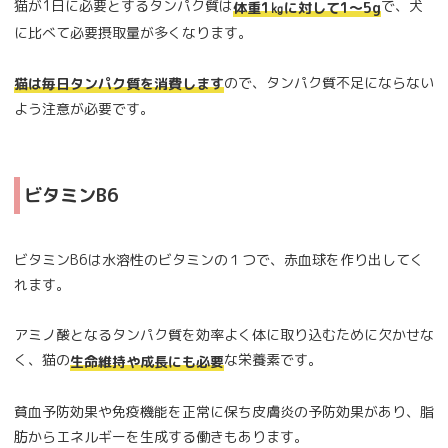
猫が1日に必要とするタンパク質は
で、犬
体重1㎏に対して1〜5g
に比べて必要摂取量が多くなります。
ので、タンパク質不足にならない
猫は毎日タンパク質を消費します
よう注意が必要です。
ビタミンB6
ビタミンB6は水溶性のビタミンの１つで、赤血球を作り出してく
れます。
アミノ酸となるタンパク質を効率よく体に取り込むために欠かせな
く、猫の
な栄養素です。
生命維持や成長にも必要
貧血予防効果や免疫機能を正常に保ち皮膚炎の予防効果があり、脂
肪からエネルギーを生成する働きもあります。