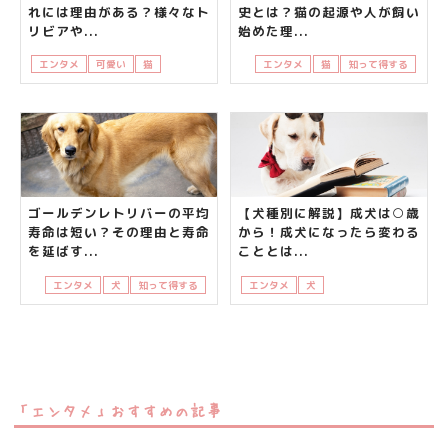
れには理由がある？様々なト
史とは？猫の起源や人が飼い
リビアや...
始めた理...
エンタメ
可愛い
猫
猫の座り方
エンタメ
猫
知って得する
ゴールデンレトリバーの平均
【犬種別に解説】成犬は○歳
寿命は短い？その理由と寿命
から！成犬になったら変わる
を延ばす...
こととは...
エンタメ
犬
知って得する
エンタメ
犬
知って得する
飼い主
「エンタメ」おすすめの記事