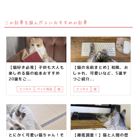
この記事を読んだ人におすすめの記事
【猫好き必見】子供も大人も
【猫の名前まとめ】和風、お
楽しめる猫の絵本おすすめ
しゃれ、可愛いなど、5選ず
20選をご...
つご紹介...
エンタメ
ペット用品
猫
エンタメ
猫
知って得する
飼い主
とにかく可愛い猫ちゃん！そ
【徹底調査！】猫と人間の歴