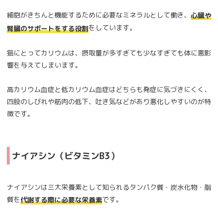
細胞がきちんと機能するために必要なミネラルとして働き、
心臓や
をしています。
腎臓のサポートをする役割
猫にとってカリウムは、摂取量が多すぎても少なすぎても体に悪影
響を与えてしまいます。
高カリウム血症と低カリウム血症はどちらも発症に気づきにくく、
四股のしびれや筋肉の低下、吐き気などがあり悪化しやすいのが特
徴です。
ナイアシン（ビタミンB3）
ナイアシンは三大栄養素として知られるタンパク質・炭水化物・脂
質を
です。
代謝する際に必要な栄養素