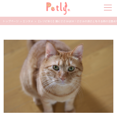
トップページ
> エンタメ
> 【レジピあり】猫にささみはOK！ささみの良さと与える時の注意点も解説
犬の特集
猫の特集
ペット用品
飼い主さんの悩み
ペットの気持ち
知って得する
エンタメ