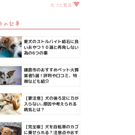
もっと見る
気の記事
愛犬のストルバイト結石に良
いおやつ１０選と再発しない
為の6つの事
鎌倉市のおすすめペット火葬
業者5選！評判や口コミ、特
徴なども紹介
【要注意】犬の後ろ足に力が
入らない..原因や考えられる
病気とは？
【完全版】犬を自転車のカゴ
に乗せられる？注意点やおす