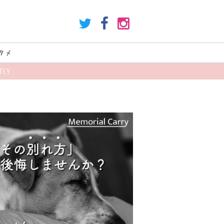
タメ
LY