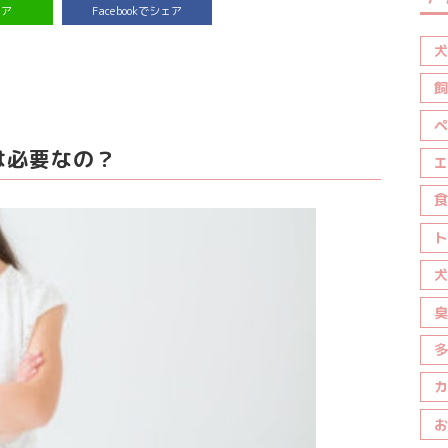
ェア
Facebookでシェア
犬
飼
ペ
は必要なの？
エ
食
ト
犬
臭
多
カ
お