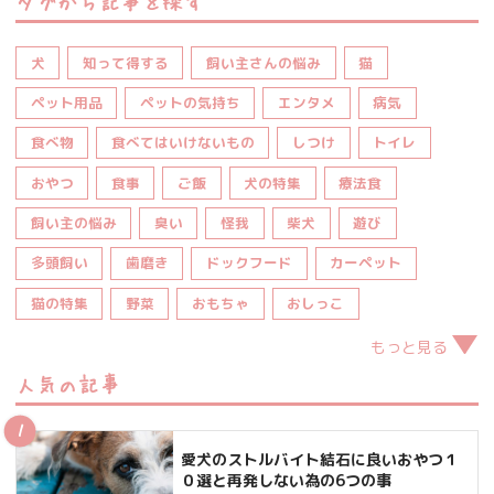
タグから記事を探す
犬
知って得する
飼い主さんの悩み
猫
ペット用品
ペットの気持ち
エンタメ
病気
食べ物
食べてはいけないもの
しつけ
トイレ
おやつ
食事
ご飯
犬の特集
療法食
飼い主の悩み
臭い
怪我
柴犬
遊び
多頭飼い
歯磨き
ドックフード
カーペット
猫の特集
野菜
おもちゃ
おしっこ
もっと見る
人気の記事
愛犬のストルバイト結石に良いおやつ１
０選と再発しない為の6つの事