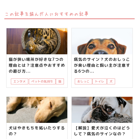
この記事を読んだ人におすすめの記事
猫が狭い場所が好きな7つの
病気のサイン？犬のおしっこ
理由とは？注意点やおすすめ
が臭い理由と飼い主が注意す
の遊び方...
る6つの...
エンタメ
ペットの気持ち
猫
おしっこ
トイレ
犬
病気
臭い
犬はやきもちを妬いたりする
【解説】愛犬が泣くのはどう
の？
して？病気のサインなの？