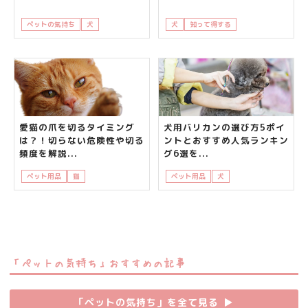
ペットの気持ち
犬
知って得する
犬
知って得する
飼い主さんの悩み
愛猫の爪を切るタイミング
犬用バリカンの選び方5ポイ
は？！切らない危険性や切る
ントとおすすめ人気ランキン
頻度を解説...
グ6選を...
ペット用品
猫
知って得する
飼い主さんの悩み
ペット用品
犬
飼い主さんの悩み
「ペットの気持ち」おすすめの記事
「ペットの気持ち」を全て見る
▶︎