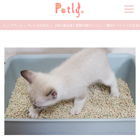
トップページ
> ペットの気持ち
> 【初心者必見】愛猫が猛ダッシュ！？猫がトイレハイになる6つの
犬の特集
猫の特集
ペット用品
飼い主さんの悩み
ペットの気持ち
知って得する
エンタメ