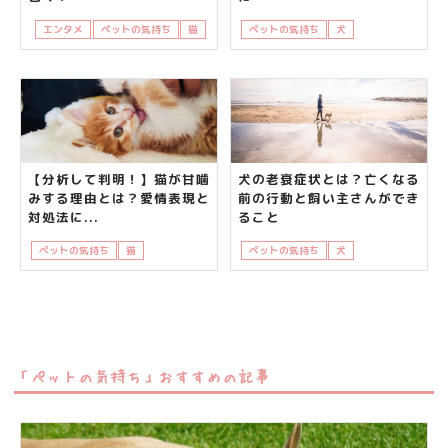
エンタメ
ペットの気持ち
猫
ペットの気持ち
犬
知って得する
【分析して判明！】猫が甘噛
犬の老衰症状とは？亡くなる
みする理由とは？愛情表現と
前の行動と飼い主さんができ
対処法に...
ること
ペットの気持ち
猫
飼い主さんの悩み
ペットの気持ち
犬
飼い主さんの悩み
「ペットの気持ち」おすすめの記事