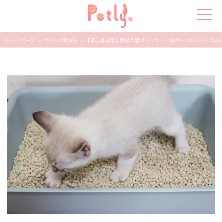
トップページ
> ペットの気持ち
> 【初心者必見】愛猫が猛ダッシュ！？猫がトイレハイになる6つの
犬の特集
猫の特集
ペット用品
飼い主さんの悩み
ペットの気持ち
知って得する
エンタメ