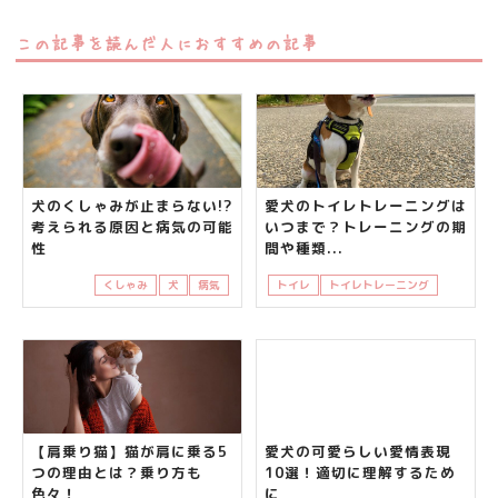
この記事を読んだ人におすすめの記事
犬のくしゃみが止まらない!?
愛犬のトイレトレーニングは
考えられる原因と病気の可能
いつまで？トレーニングの期
性
間や種類...
くしゃみ
犬
病気
トイレ
トイレトレーニング
犬
飼
【肩乗り猫】猫が肩に乗る5
愛犬の可愛らしい愛情表現
つの理由とは？乗り方も
10選！適切に理解するため
色々！
に