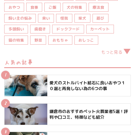
おやつ
食事
ご飯
犬の特集
療法食
飼い主の悩み
臭い
怪我
柴犬
遊び
多頭飼い
歯磨き
ドックフード
カーペット
猫の特集
野菜
おもちゃ
おしっこ
もっと見る
人気の記事
愛犬のストルバイト結石に良いおやつ１
０選と再発しない為の6つの事
鎌倉市のおすすめペット火葬業者5選！評
判や口コミ、特徴なども紹介