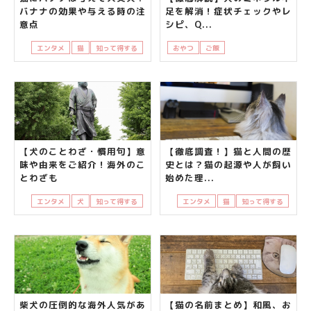
バナナの効果や与える時の注
足を解消！症状チェックやレ
意点
シピ、Q...
エンタメ
猫
知って得する
おやつ
ご飯
低カロリーや無添加
【犬のことわざ・慣用句】意
【徹底調査！】猫と人間の歴
味や由来をご紹介！海外のこ
史とは？猫の起源や人が飼い
とわざも
始めた理...
エンタメ
犬
知って得する
エンタメ
猫
知って得する
柴犬の圧倒的な海外人気があ
【猫の名前まとめ】和風、お