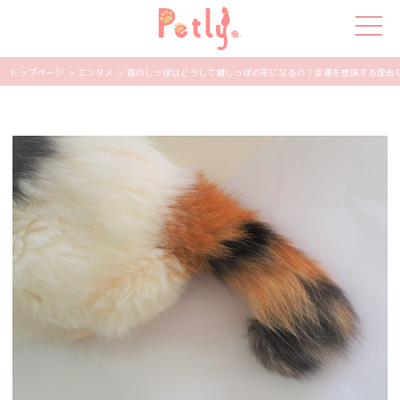
トップページ
> エンタメ
> 猫のしっぽはどうして鍵しっぽの形になるの？幸運を意味する理由などを
犬の特集
猫の特集
ペット用品
飼い主さんの悩み
ペットの気持ち
知って得する
エンタメ