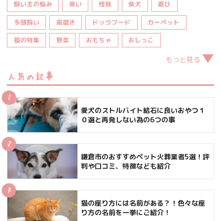
飼い主の悩み
臭い
怪我
柴犬
遊び
多頭飼い
歯磨き
ドックフード
カーペット
猫の特集
野菜
おもちゃ
おしっこ
もっと見る
人気の記事
愛犬のストルバイト結石に良いおやつ１
０選と再発しない為の6つの事
鎌倉市のおすすめペット火葬業者5選！評
判や口コミ、特徴なども紹介
猫の座り方には名前がある？！色々な座
り方の名前を一挙にご紹介！