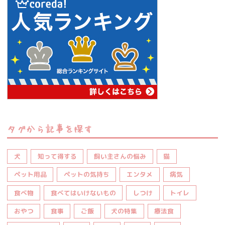
タグから記事を探す
犬
知って得する
飼い主さんの悩み
猫
ペット用品
ペットの気持ち
エンタメ
病気
食べ物
食べてはいけないもの
しつけ
トイレ
おやつ
食事
ご飯
犬の特集
療法食