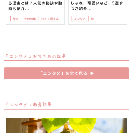
る理由とは？人気の秘訣や動
しゃれ、可愛いなど、5選ず
画も紹介...
つご紹介...
柴犬
犬の特集
知って得する
エンタメ
猫
知って得する
飼い主
「エンタメ」おすすめの記事
「エンタメ」を全て見る
▶︎
「エンタメ」新着記事