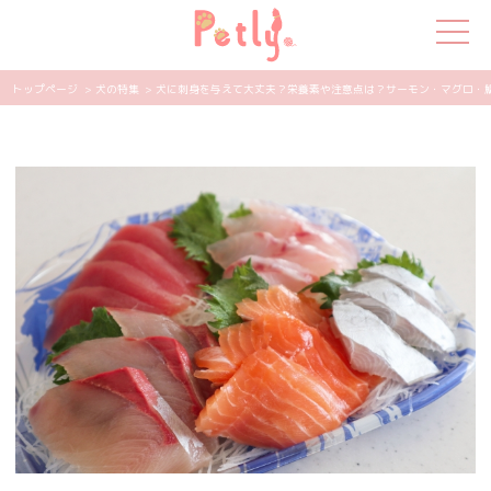
トップページ
> 犬の特集
> 犬に刺身を与えて大丈夫？栄養素や注意点は？サーモン・マグロ・鯛など
犬の特集
猫の特集
ペット用品
飼い主さんの悩み
ペットの気持ち
知って得する
エンタメ