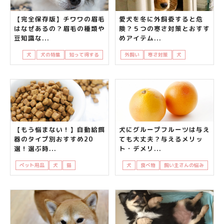
【完全保存版】チワワの眉毛
愛犬を冬に外飼委すると危
はなぜあるの？眉毛の種類や
険？５つの寒さ対策とおすす
豆知識な...
めアイテム...
犬
犬の特集
知って得する
外飼い
寒さ対策
犬
知って得する
【もう悩まない！】自動給餌
犬にグループフルーツは与え
器のタイプ別おすすめ20
ても大丈夫？与えるメリッ
選！選ぶ時...
ト・デメリ...
ペット用品
犬
猫
飼い主さんの悩み
犬
食べ物
飼い主さんの悩み