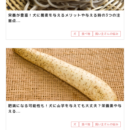
栄養が豊富！犬に蕎麦を与えるメリットや与える時の3つの注
意点...
犬
食べ物
飼い主さんの悩み
肥満になる可能性も！犬に山芋を与えても大丈夫？栄養素や与
える...
犬
食べ物
飼い主さんの悩み