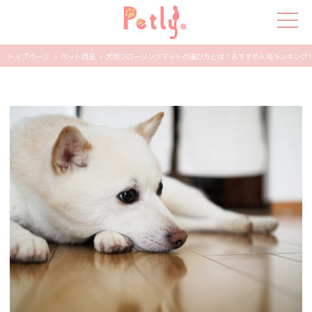
トップページ
> ペット用品
> 犬用フローリングマットの選び方とは？おすすめ人気ランキング10選 
犬の特集
猫の特集
ペット用品
飼い主さんの悩み
ペットの気持ち
知って得する
エンタメ