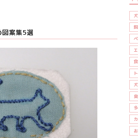
犬
飼
め図案集5選
ペ
エ
食
ト
犬
臭
多
カ
お