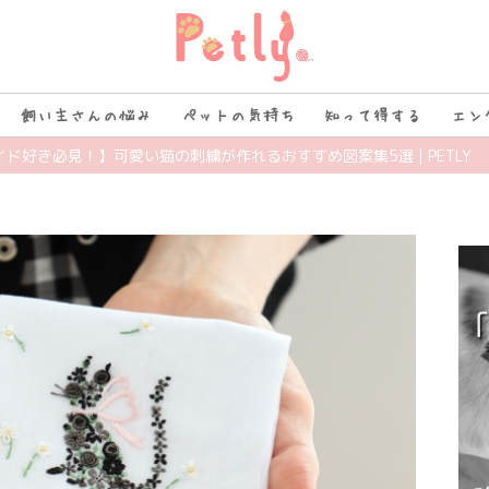
飼い主さんの悩み
ペットの気持ち
知って得する
エン
イド好き必見！】可愛い猫の刺繍が作れるおすすめ図案集5選 | PETLY