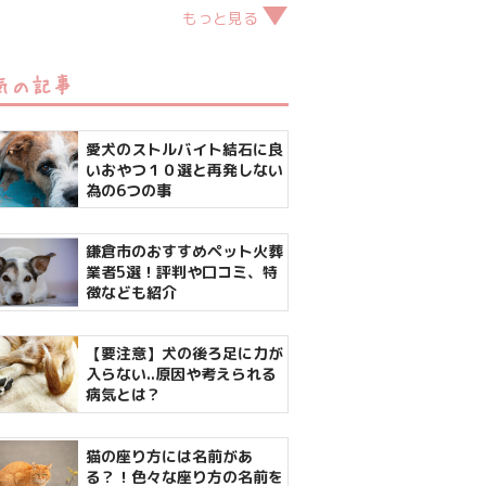
もっと見る
気の記事
愛犬のストルバイト結石に良
いおやつ１０選と再発しない
為の6つの事
鎌倉市のおすすめペット火葬
業者5選！評判や口コミ、特
徴なども紹介
【要注意】犬の後ろ足に力が
入らない..原因や考えられる
病気とは？
猫の座り方には名前があ
る？！色々な座り方の名前を