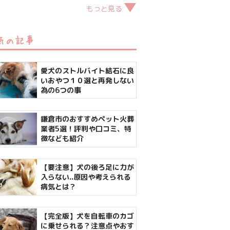
もっと見る
気の記事
愛犬のストルバイト結石に良
いおやつ１０選と再発しない
為の6つの事
鎌倉市のおすすめペット火葬
業者5選！評判や口コミ、特
徴なども紹介
【要注意】犬の後ろ足に力が
入らない..原因や考えられる
病気とは？
【完全版】犬を自転車のカゴ
に乗せられる？注意点やおす