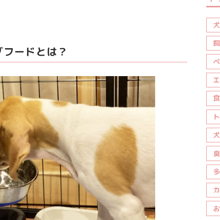
犬
飼
グフードとは？
ペ
エ
食
ト
犬
臭
多
カ
お