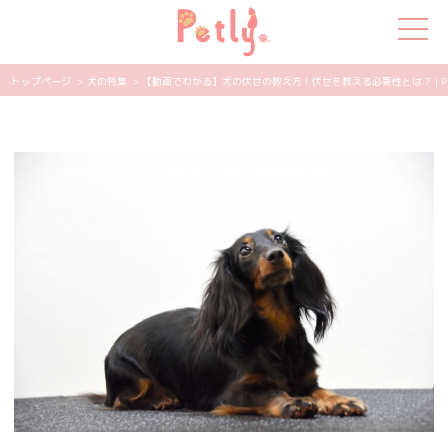
トップページ
> 犬の特集
> 【動画でわかる】犬の伏せの教え方！伏せを教える必要性とは？ | PE
犬の特集
猫の特集
ペット用品
飼い主さんの悩み
ペットの気持ち
知って得する
エンタメ