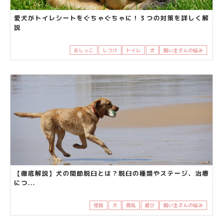
愛犬がトイレシートをぐちゃぐちゃに！３つの対策を詳しく解
説
おしっこ
しつけ
トイレ
犬
飼い主さんの悩み
【徹底解説】犬の関節脱臼とは？脱臼の種類やステージ、治療
につ...
怪我
犬
病気
遊び
飼い主さんの悩み