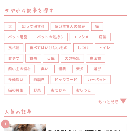
タグから記事を探す
犬
知って得する
飼い主さんの悩み
猫
ペット用品
ペットの気持ち
エンタメ
病気
食べ物
食べてはいけないもの
しつけ
トイレ
おやつ
食事
ご飯
犬の特集
療法食
飼い主の悩み
臭い
怪我
柴犬
遊び
多頭飼い
歯磨き
ドックフード
カーペット
猫の特集
野菜
おもちゃ
おしっこ
もっと見る
人気の記事