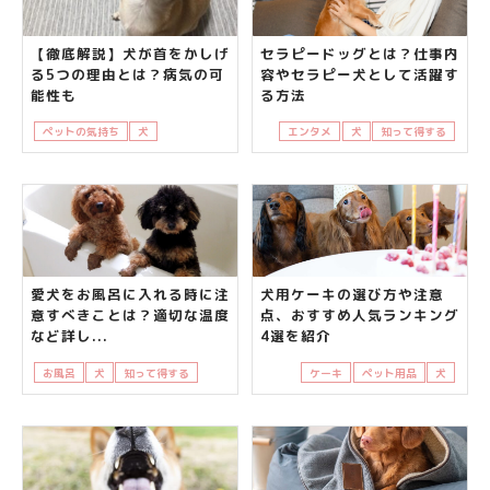
【徹底解説】犬が首をかしげ
セラピードッグとは？仕事内
る5つの理由とは？病気の可
容やセラピー犬として活躍す
能性も
る方法
ペットの気持ち
犬
知って得する
エンタメ
犬
知って得する
愛犬をお風呂に入れる時に注
犬用ケーキの選び方や注意
意すべきことは？適切な温度
点、おすすめ人気ランキング
など詳し...
4選を紹介
お風呂
犬
知って得する
飼い主さんの悩み
ケーキ
ペット用品
犬