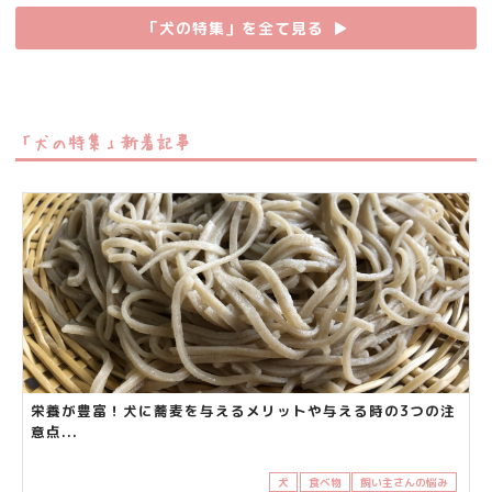
「犬の特集」を全て見る
▶︎
「犬の特集」新着記事
栄養が豊富！犬に蕎麦を与えるメリットや与える時の3つの注
意点...
犬
食べ物
飼い主さんの悩み