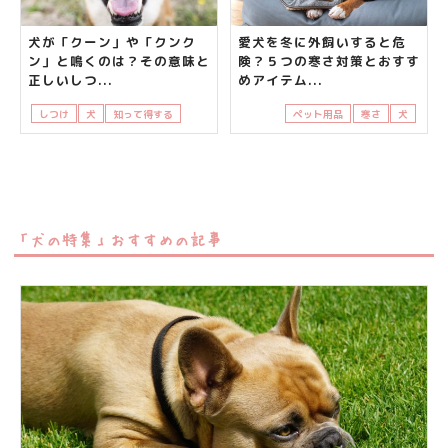
犬が「クーン」や「クンク
愛犬を冬に外飼いすると危
ン」と鳴くのは？その意味と
険？５つの寒さ対策とおすす
正しいしつ...
めアイテム...
しつけ
犬
知って得する
鳴く
ペット用品
寒さ
犬
「犬の特集」おすすめの記事