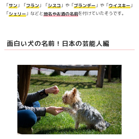
「
」「
」「
」や「
」や「
」
サン
フラン
シスコ
ブランデー
ウイスキー
「
」などと
を付けていたそうです。
シェリー
地名やお酒の名前
面白い犬の名前！日本の芸能人編