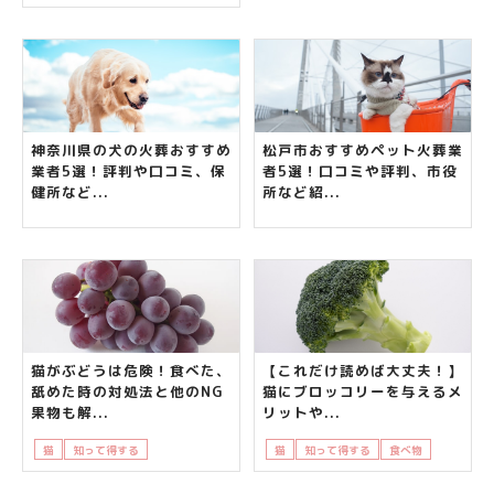
神奈川県の犬の火葬おすすめ
松戸市おすすめペット火葬業
業者5選！評判や口コミ、保
者5選！口コミや評判、市役
健所など...
所など紹...
猫がぶどうは危険！食べた、
【これだけ読めば大丈夫！】
舐めた時の対処法と他のNG
猫にブロッコリーを与えるメ
果物も解...
リットや...
猫
知って得する
飼い主さんの悩み
猫
知って得する
食べ物
飼い主さ