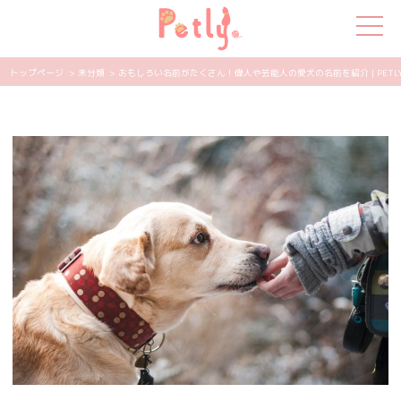
トップページ
> 未分類
> おもしろい名前がたくさん！偉人や芸能人の愛犬の名前を紹介 | PETL
犬の特集
猫の特集
ペット用品
飼い主さんの悩み
ペットの気持ち
知って得する
エンタメ