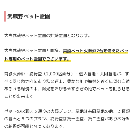
武蔵野ペット霊園
大宮武蔵野ペット霊園の姉妹霊園となります。
大宮武蔵野ペット霊園と同様、
常設ペット火葬炉2台を備えたペッ
ト専用のペット霊園でございます。
常設火葬炉・納骨堂（2,000区画分）・個人墓地・共同墓地が、す
べて同じ敷地内にあり秩父連山、豊かな川や梅林を近くに望む自然
あふれる環境の中、陽光を浴びるやすらぎの地でペットを眠らせる
ことが出来ます。
ペットの火葬は３通りの火葬プラン、墓地は共同墓地の他、３種類
の墓石と５つのプラン、納骨堂は第一霊堂、第二霊堂がありお好み
の納骨が可能となっております。