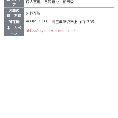
個人墓地・合同墓地・納骨堂
プ
火葬の
火葬可能
可・不可
所在地
〒359-1153 埼玉県所沢市上山口1363
ホームペ
http://sayamako-reien.com/
ージ