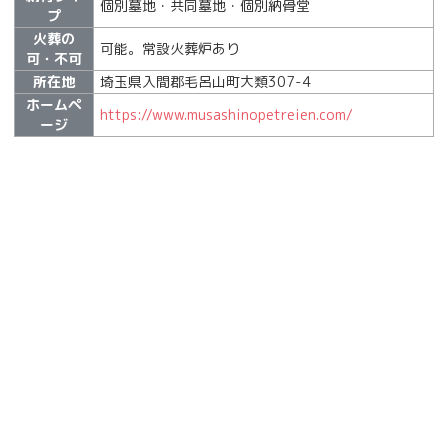
個別墓地・共同墓地・個別納骨堂
プ
火葬の
可能。常設火葬炉あり
可・不可
所在地
埼玉県入間郡毛呂山町大類307-4
ホームペ
https://www.musashinopetreien.com/
ージ