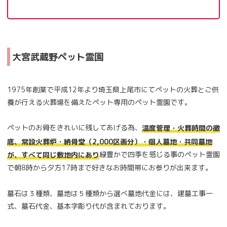
大宮武蔵野ペット霊園
1975年創業で平成12年より埼玉県上尾市にてペットの火葬とご供
養が行える火葬場を備えたペット専用のペット霊園です。
ペットのお骨をきれいに残してあげる為、
温度管理・火葬時間の徹
底、常設火葬炉・納骨堂（2,000区画分）・個人墓地・共同墓地
緑豊かで四季を感じる事のペット霊園
が、すべて同じ敷地内にあり
で朝8時から夕方17時まで好きなお時間帯にお参りが出来ます。
墓石は３種類、墓地は５種類から選べ墓地代金には、建墓工事一
式、墓石代金、基本字彫り代が含まれております。