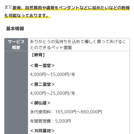
また
散骨、自然葬用や遺骨をペンダントなどに収めたいなどの粉骨
も可能なっております。
基本情報
サービス
ありがとうの気持ちを込めて優しく葬ってあげるこ
概要
とのできるペット霊園
【納骨】
＜第一霊堂＞
4,000円～35,000円/年
＜第二霊堂＞
4,000円～25,000円/年
＜御仏壇＞
永代使用料：165,000円～660,000円
年間管理費：5,000円
＜共同墓地＞