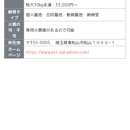
特大30kg未満：33,000円～
納骨タ
個人墓地・合同墓地・散骨墓地・納骨堂
イプ
火葬の
可・不
専用火葬場があるので可能
可
所在地
〒355-0005 埼玉県東松山市松山１０９０−１
ホーム
https://www.pet-paradises.com/
ページ