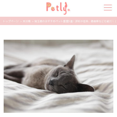
トップページ
> 未分類
> 埼玉県のおすすめペット霊園5選！評判や住所、価格帯なども紹介！ | P
犬の特集
猫の特集
ペット用品
飼い主さんの悩み
ペットの気持ち
知って得する
エンタメ