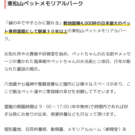
東松山ペットメモリアルパーク
「緑の中でやすらかに眠れる」
敷地面積4,000坪の日本最大のペッ
の東松山ペットメモリアルパー
ト専用霊園として創業３０年以上
ク。
お別れ所や火葬場や収骨室を始め、ペットちゃんのお名前やメッセ
ージが書かれた風車畑やペットちゃんのお名前とご命日、行年が彫
られた墓誌の掲示。
六地蔵や七福神や聖観音像など園内には様々なスペースがあり、こ
こで眠るペット達やご家族様の幸せを祈願して下さいます。
霊園の開園時間は 9：00 ~ 17:00 (年中無休)で時間内であれば好
きな時にお参りが出来、塔婆供養なども行なって頂けます。
個別墓地、合同供養塔、散骨墓、メモリアルルーム（納骨堂）あ