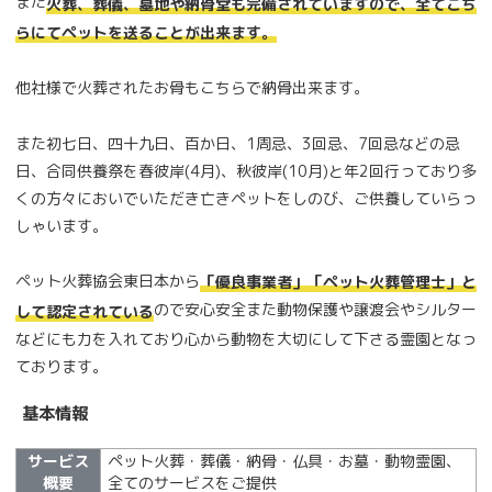
また
火葬、葬儀、墓地や納骨堂も完備されていますので、全てこち
らにてペットを送ることが出来ます。
他社様で火葬されたお骨もこちらで納骨出来ます。
また初七日、四十九日、百か日、1周忌、3回忌、7回忌などの忌
日、合同供養祭を春彼岸(4月)、秋彼岸(10月)と年2回行っており多
くの方々においでいただき亡きペットをしのび、ご供養していらっ
しゃいます。
ペット火葬協会東日本から
「優良事業者」「ペット火葬管理士」と
ので安心安全また動物保護や譲渡会やシルター
して認定されている
などにも力を入れており心から動物を大切にして下さる霊園となっ
ております。
基本情報
サービス
ペット火葬・葬儀・納骨・仏具・お墓・動物霊園、
概要
全てのサービスをご提供