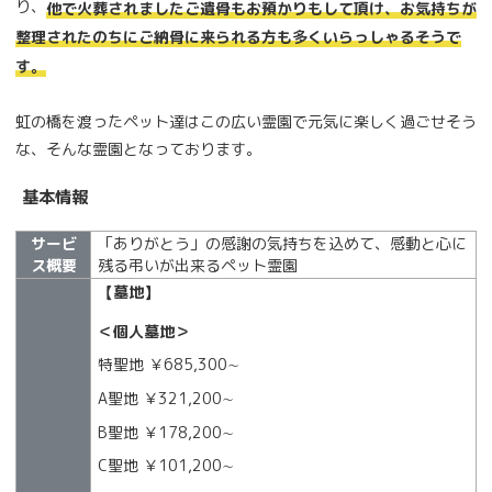
り、
他で火葬されましたご遺骨もお預かりもして頂け、お気持ちが
整理されたのちにご納骨に来られる方も多くいらっしゃるそうで
す。
虹の橋を渡ったペット達はこの広い霊園で元気に楽しく過ごせそう
な、そんな霊園となっております。
基本情報
サービ
「ありがとう」の感謝の気持ちを込めて、感動と心に
ス概要
残る弔いが出来るペット霊園
【墓地】
＜個人墓地＞
特聖地 ￥685,300∼
A聖地 ￥321,200∼
B聖地 ￥178,200∼
C聖地 ￥101,200∼