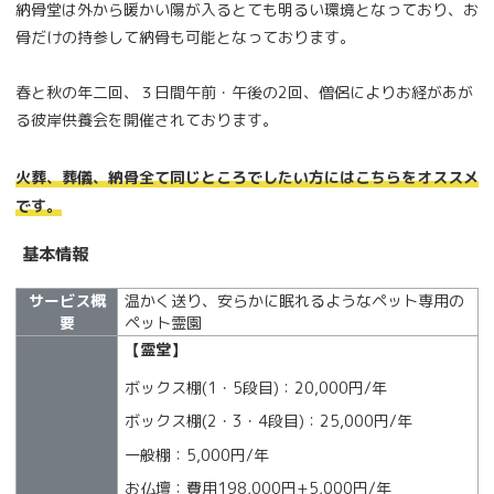
納骨堂は外から暖かい陽が入るとても明るい環境となっており、お
骨だけの持参して納骨も可能となっております。
春と秋の年二回、３日間午前・午後の2回、僧侶によりお経があが
る彼岸供養会を開催されております。
火葬、葬儀、納骨全て同じところでしたい方にはこちらをオススメ
です。
基本情報
サービス概
温かく送り、安らかに眠れるようなペット専用の
要
ペット霊園
【霊堂】
ボックス棚(1・5段目)：20,000円/年
ボックス棚(2・3・4段目)：25,000円/年
一般棚：5,000円/年
お仏壇：費用198,000円+5,000円/年