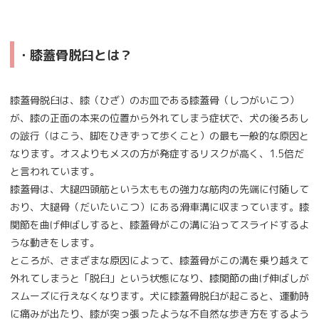
・膝蓋骨脱臼とは？
膝蓋骨脱臼は、膝（ひざ）のお皿である膝蓋骨（しつがいこつ）
が、膝の正面の本来の位置から外れてしまう症状で、犬の後ろあし
の跛行（はこう、脚をひきずって歩くこと）の最も一般的な原因と
なります。オスよりもメスの方が発症するリスクが高く、1.5倍だ
と言われています。
膝蓋骨は、大腿四頭筋という太ももの強力な筋肉の先端に付随して
おり、大腿骨（だいたいこつ）にある滑車溝に収まっています。膝
関節を曲げ伸ばしすると、膝蓋骨がこの溝に沿ってスライドするよ
うな動きをします。
ところが、さまざまな原因によって、膝蓋骨がこの溝を乗り越えて
外れてしまうと「脱臼」という状態になり、膝関節の曲げ伸ばしが
スムーズに行えなくなります。犬に膝蓋骨脱臼が起こると、運動時
に痛みが出たり、膝が突っ張ったような不自然な歩き方をするよう