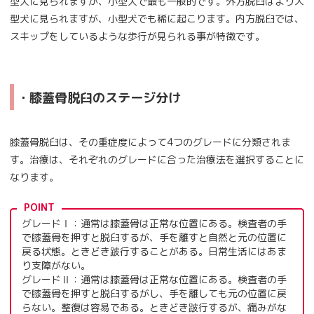
型犬に見られますが、小型犬で最も一般的です。外方脱臼はより大
型犬に見られますが、小型犬でも稀に起こります。内方脱臼では、
スキップをしているような歩行が見られる事が特徴です。
・膝蓋骨脱臼のステージ分け
膝蓋骨脱臼は、その重症度によって4つのグレードに分類されま
す。治療は、それぞれのグレードに合った治療法を選択することに
なります。
POINT
グレードⅠ：通常は膝蓋骨は正常な位置にある。検査者の手
で膝蓋骨を押すと脱臼するが、手を離すと自然と元の位置に
戻る状態。ときどき跛行することがある。日常生活にはあま
り支障がない。
グレードⅡ：通常は膝蓋骨は正常な位置にある。検査者の手
で膝蓋骨を押すと脱臼するがし、手を離しても元の位置に戻
らない。整復は容易である。ときどき跛行するが、痛みがな