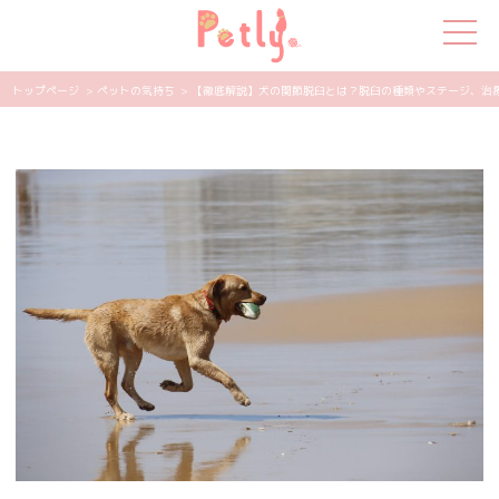
トップページ
> ペットの気持ち
> 【徹底解説】犬の関節脱臼とは？脱臼の種類やステージ、治療につ
犬の特集
猫の特集
ペット用品
飼い主さんの悩み
ペットの気持ち
知って得する
エンタメ