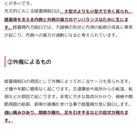
とが多いです。
先天的におこる膝蓋骨脱臼は
、大型犬よりも小型犬で多く見られ、
膝蓋骨を支える内側と外側の張力がアンバランスなために生じま
膝蓋骨内方脱臼では、大腿骨の形状と内測の筋群の成長に異常
す。
が起こり、内側への張力が過剰になると考えられています。
②外傷によるもの
膝蓋骨脱臼の原因として外傷によっておこるケースも見られます。
犬種や年齢に関係なく起こります。交通事故や高所からの転落、転
倒などが原因で起こります。非常に大きな負荷がかかり、骨格や関
節周囲の筋群、靭帯が損傷を受ける事で膝蓋骨が急に脱臼します。
強い痛みがあり、関節が腫れ、足を引きずるなどの症状が現れま
す。