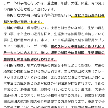
うか、外科手術を行うかは、重症度、年齢、犬種、体重、骨の変形
の有無などを考慮して選択します。
一般的に症状が軽い場合は内科的治療を行い
、症状が重い場合は外
科的治療が選択されます。
内科的治療は、保存療法です。疾患と付き合いながら、生活の質を
保つ事、また症状の進行を抑え、生涯歩ける膝関節を維持していく
事に主眼が置かれます。非ステロイド系鎮痛消炎剤や関節用サプリ
メントの服用、レーザー治療、
膝のストレッチ運動によるリハビリ
テーションに合わせて、激しい運動の制限や体重制限、生活環境の
整備などの生活指導が行われます。
外科的治療は、根本的な構造の異常を手術によって整復し、本来の
膝関節の機能に使づける事が目的です。重度な脱臼の状態（グレー
ドがⅢまたはⅣ）である場合、または軽度な脱臼でも症状が強く日
常生活に支障を感じる場合には外科的治療が推奨されます。手術の
方法には、滑車形成術、脛骨稜（けいこつりょう）形成術、大腿骨
矯正骨切（こつきり）術など骨格を形成する方法と、靭帯などの膝
関節周囲の軟部組織の張力を調整する方法があります。重症度や骨
の変形に応じいくつかの術式を組み合わせ、大腿四頭筋―膝蓋骨－