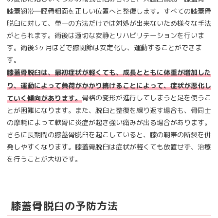
膝蓋靭帯―脛骨粗面を正しい位置へと整復します。すべての膝蓋骨
脱臼に対して、単一の方法だけでは対処が出来ないため様々な手法
がとられます。術後は適切な安静とリハビリテーションを行いま
す。術後3ヶ月ほどで膝関節は安定化し、運動することができま
す。
膝蓋骨脱臼は、最初症状が軽くても、成長とともに体重が増加した
り、運動によって負荷がかかり続けることによって、症状が悪化し
骨格の変形が進行してしまうと足を使うこ
ていく傾向があります。
とが困難になります。また、脱臼と整復を繰り返す場合も、骨同士
の摩耗によって軟骨に炎症が起き強い痛みが出る場合があります。
さらに長期間の膝蓋骨脱臼を起こしていると、膝の靭帯の断裂を併
発しやすくなります。膝蓋骨脱臼は症状が軽くても放置せず、治療
を行うことが大切です。
膝蓋骨脱臼の予防方法