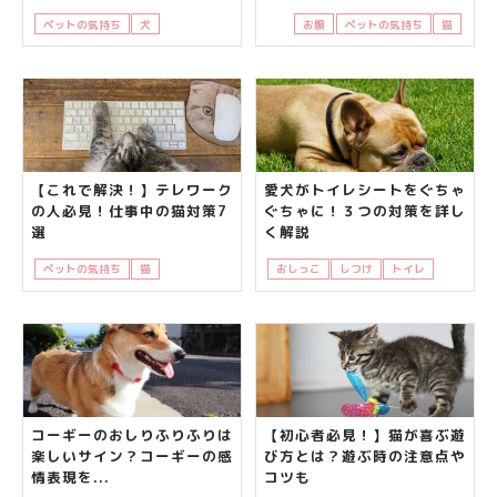
ペットの気持ち
犬
知って得する
飼い主の悩み
お腹
ペットの気持ち
猫
【これで解決！】テレワーク
愛犬がトイレシートをぐちゃ
の人必見！仕事中の猫対策7
ぐちゃに！３つの対策を詳し
選
く解説
ペットの気持ち
猫
知って得する
飼い主さんの悩み
おしっこ
しつけ
トイレ
犬
飼
コーギーのおしりふりふりは
【初心者必見！】猫が喜ぶ遊
楽しいサイン？コーギーの感
び方とは？遊ぶ時の注意点や
情表現を...
コツも