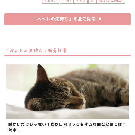
おしっこ
しつけ
トイレ
犬
飼い主さんの悩み
「ペットの気持ち」を全て見る
▶︎
「ペットの気持ち」新着記事
暖かいだけじゃない！猫が日向ぼっこをする理由と効果とは？
熱中...