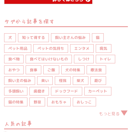
タグから記事を探す
犬
知って得する
飼い主さんの悩み
猫
ペット用品
ペットの気持ち
エンタメ
病気
食べ物
食べてはいけないもの
しつけ
トイレ
おやつ
食事
ご飯
犬の特集
療法食
飼い主の悩み
臭い
怪我
柴犬
遊び
多頭飼い
歯磨き
ドックフード
カーペット
猫の特集
野菜
おもちゃ
おしっこ
もっと見る
人気の記事