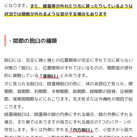
になります。
また、膝蓋骨が外れたり元に戻ったりしているような
状況では関節が外れるような音がする場合もあります
・関節の脱臼の種類
脱臼には、完全に骨と骨との位置関係が完全にずれて元に戻らない
状態の「脱臼」と、位置関係がずれてはいるものの、関節面が部分
的に接触している
とがあります。
「亜脱臼」
犬に見られる脱臼は、膝蓋骨脱臼の他に、体の各部位で見られ、顎
関節、肩関節、肘関節、手根関節、股関節、膝関節の脛骨、足根関
節、尾椎間関節などにおこります。先天性または外傷性が原因で起
こります。
膝蓋骨脱臼は、膝蓋骨が膝の内側にずれる場合、膝の外側にずれる
場合、また稀ではありますが両方にずれる場合の3つのパターンが
存在します。多くは内側にずれる
で、小型犬から超大
「内方脱臼」