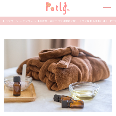
トップページ
> エンタメ
> 【要注意】猫にアロマは絶対にNG！？命に関わる理由とは？ | PETL
犬の特集
猫の特集
ペット用品
飼い主さんの悩み
ペットの気持ち
知って得する
エンタメ