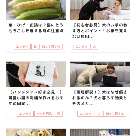
葉・ひげ・缶詰は？猫にとう
【初心者必見】犬のお手の教
もろこしを与える時の注意点
え方とポイント！お手を覚え
ない原因...
エンタメ
猫
知って得する
エンタメ
犬
知って得する
飼い主
【ハンドメイド好き必見！】
【徹底解説！】犬はなぜ癒さ
可愛い猫の刺繍が作れるおす
れるのか？犬と暮らす効果と
すめ図案...
そのメカ...
エンタメ
ペット用品
猫
エンタメ
犬
知って得する