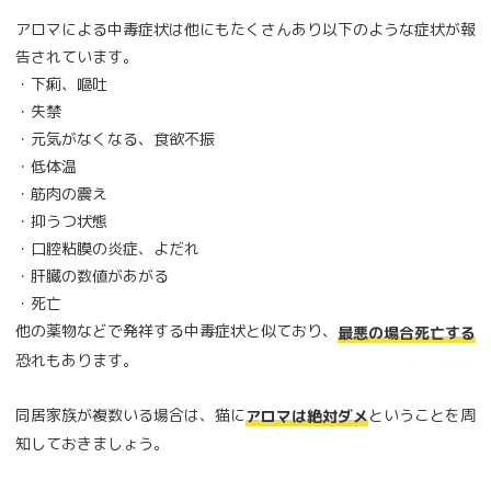
アロマによる中毒症状は他にもたくさんあり以下のような症状が報
告されています。
・下痢、嘔吐
・失禁
・元気がなくなる、食欲不振
・低体温
・筋肉の震え
・抑うつ状態
・口腔粘膜の炎症、よだれ
・肝臓の数値があがる
・死亡
他の薬物などで発祥する中毒症状と似ており、
最悪の場合死亡する
恐れもあります。
同居家族が複数いる場合は、猫に
ということを周
アロマは絶対ダメ
知しておきましょう。