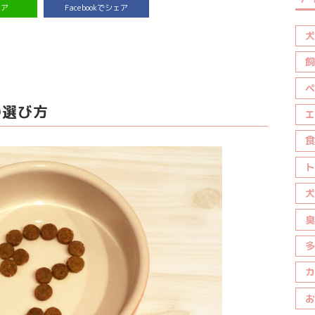
ェア
Facebookでシェア
犬
飼
ペ
の選び方
エ
食
ト
犬
臭
多
カ
お