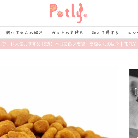
飼い主さんの悩み
ペットの気持ち
知って得する
エン
トフード人気おすすめ15選】本当に良い市販・高級なものは？ | PETLY