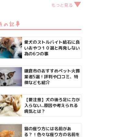
もっと見る
気の記事
愛犬のストルバイト結石に良
いおやつ１０選と再発しない
為の6つの事
鎌倉市のおすすめペット火葬
業者5選！評判や口コミ、特
徴なども紹介
【要注意】犬の後ろ足に力が
入らない..原因や考えられる
病気とは？
猫の座り方には名前があ
る？！色々な座り方の名前を