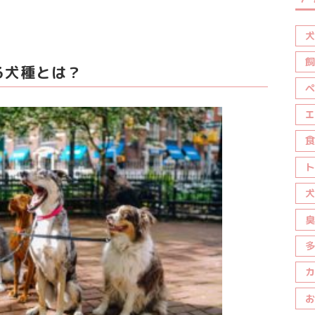
犬
飼
る犬種とは？
ペ
エ
食
ト
犬
臭
多
カ
お