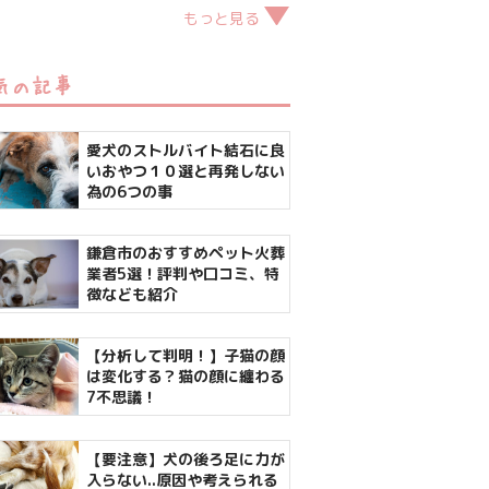
もっと見る
気の記事
愛犬のストルバイト結石に良
いおやつ１０選と再発しない
為の6つの事
鎌倉市のおすすめペット火葬
業者5選！評判や口コミ、特
徴なども紹介
【分析して判明！】子猫の顔
は変化する？猫の顔に纏わる
7不思議！
【要注意】犬の後ろ足に力が
入らない..原因や考えられる