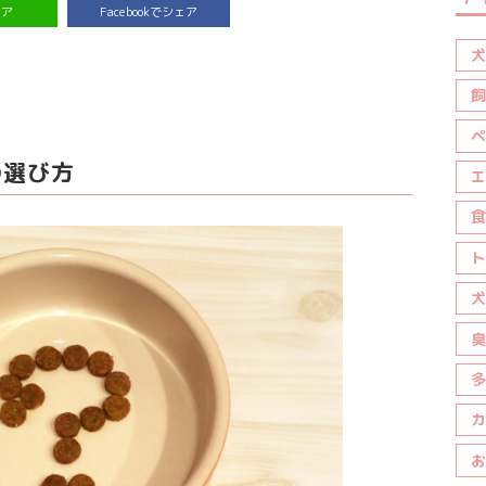
ェア
Facebookでシェア
犬
飼
ペ
の選び方
エ
食
ト
犬
臭
多
カ
お