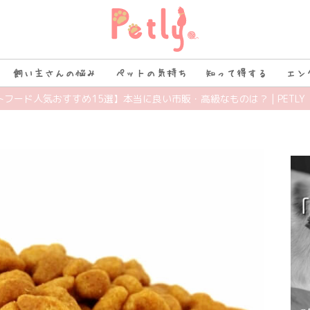
飼い主さんの悩み
ペットの気持ち
知って得する
エン
トフード人気おすすめ15選】本当に良い市販・高級なものは？ | PETLY