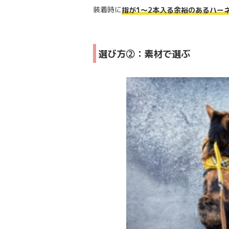
装着時に
指が1～2本入る余裕のあるハー
選び方②：素材で選ぶ