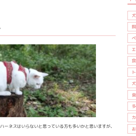
犬
飼
？
ペ
エ
食
ト
犬
臭
多
カ
ハーネスはいらないと思っている方も多いかと思いますが、
お