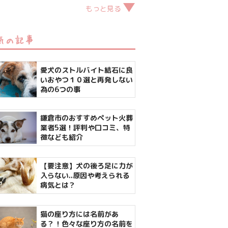
もっと見る
気の記事
愛犬のストルバイト結石に良
いおやつ１０選と再発しない
為の6つの事
鎌倉市のおすすめペット火葬
業者5選！評判や口コミ、特
徴なども紹介
【要注意】犬の後ろ足に力が
入らない..原因や考えられる
病気とは？
猫の座り方には名前があ
る？！色々な座り方の名前を