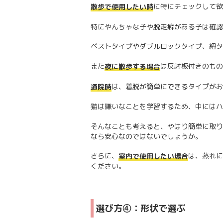
に特にチェックして欲
散歩で使用したい時
特にやんちゃな子や脱走癖がある子は確認
ベストタイプやダブルロックタイプ、紐タ
また
は反射板付きのもの
夜に散歩する場合
は、着脱が簡単にできるタイプがお
通院時
猫は嫌いなことを学習するため、中にはハ
そんなことも考えると、やはり簡単に取り
なら安心なのではないでしょうか。
さらに、
は、蒸れに
室内で使用したい場合
ください。
選び方④：形状で選ぶ