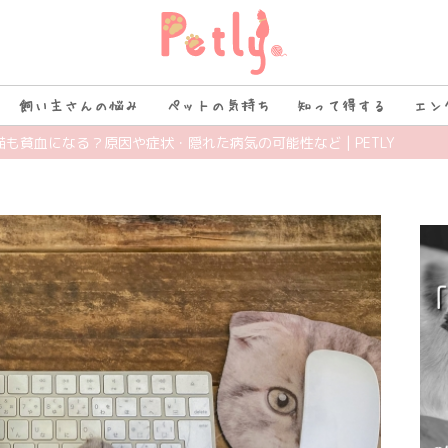
飼い主さんの悩み
ペットの気持ち
知って得する
エン
猫も貧血になる？原因や症状・隠れた病気の可能性など | PETLY