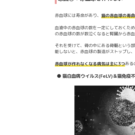
赤血球には寿命があり、
猫の赤血球の寿命
血液中の赤血球の数を一定にしておくため
の赤血球の数が数泣くなると腎臓から赤血
それを受けて、骨の中にある骨髄という部
能しないと、赤血球の製造がストップし、
ある
赤血球が作れなくなる病気は主に3つ
● 猫白血病ウイルス(FeLV)＆猫免疫不