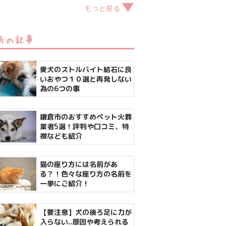
もっと見る
気の記事
愛犬のストルバイト結石に良
いおやつ１０選と再発しない
為の6つの事
鎌倉市のおすすめペット火葬
業者5選！評判や口コミ、特
徴なども紹介
猫の座り方には名前があ
る？！色々な座り方の名前を
一挙にご紹介！
【要注意】犬の後ろ足に力が
入らない..原因や考えられる