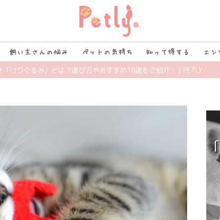
飼い主さんの悩み
ペットの気持ち
知って得する
エン
き「けりぐるみ」とは？選び方やおすすめ10選をご紹介！ | PETLY