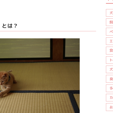
犬
飼
」とは？
ペ
エ
食
ト
犬
臭
多
カ
お